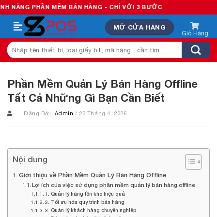
Skip
ẦN MỀM BÁN HÀNG - CHỈ VỚI 3 BƯỚC
to
MỞ CỬA HÀNG
content
Tìm
kiếm:
Phần Mềm Quản Lý Bán Hàng Offline
Tất Cả Những Gì Bạn Cần Biết
Đăng Bởi:
Admin
/ 23 Tháng 4, 2026
Nội dung
Giới thiệu về Phần Mềm Quản Lý Bán Hàng Offline
Lợi ích của việc sử dụng phần mềm quản lý bán hàng offline
1. Quản lý hàng tồn kho hiệu quả
2. Tối ưu hóa quy trình bán hàng
3. Quản lý khách hàng chuyên nghiệp