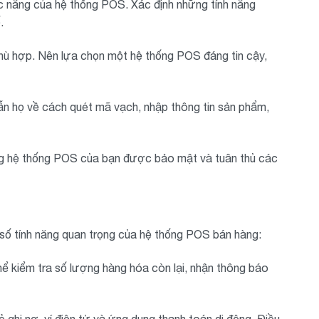
ức năng của hệ thống POS. Xác định những tính năng
.
ù hợp. Nên lựa chọn một hệ thống POS đáng tin cậy,
 họ về cách quét mã vạch, nhập thông tin sản phẩm,
g hệ thống POS của bạn được bảo mật và tuân thủ các
 số tính năng quan trọng của hệ thống POS bán hàng:
ể kiểm tra số lượng hàng hóa còn lại, nhận thông báo
 ghi nợ, ví điện tử và ứng dụng thanh toán di động. Điều