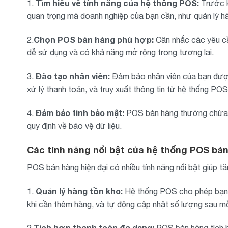
Tìm hiểu về tính năng của hệ thống POS:
1.
Trước k
quan trọng mà doanh nghiệp của bạn cần, như quản lý hà
Chọn POS bán hàng phù hợp:
2.
Cân nhắc các yêu cầ
dễ sử dụng và có khả năng mở rộng trong tương lai.
Đào tạo nhân viên:
3.
Đảm bảo nhân viên của bạn được
xử lý thanh toán, và truy xuất thông tin từ hệ thống POS
Đảm bảo tính bảo mật:
4.
POS bán hàng thường chứa t
quy định về bảo vệ dữ liệu.
Các tính năng nổi bật của hệ thống POS bá
POS bán hàng hiện đại có nhiều tính năng nổi bật giúp 
Quản lý hàng tồn kho:
1.
Hệ thống POS cho phép bạn th
khi cần thêm hàng, và tự động cập nhật số lượng sau mỗ
Tích hợp thanh toán đa dạng:
2.
POS bán hàng tích hợ