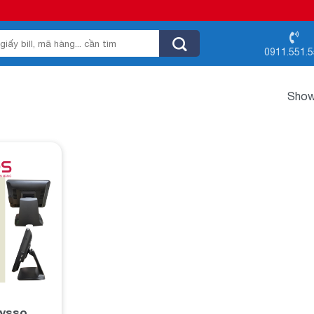
0911.551.
Showi
Add to
wishlist
Tysso