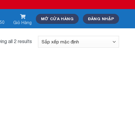
MỞ CỬA HÀNG
ĐĂNG NHẬP
550
Giỏ Hàng
ng all 2 results