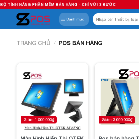
Skip
PHẦN MỀM BÁN HÀNG - CHỈ VỚI 3 BƯỚC
to
Tìm
content
Danh mục
kiếm:
TRANG CHỦ
/
POS BÁN HÀNG
Add to
wishlist
Giảm
1.000.000
₫
Giảm
3.000.000
₫
Màn Hình Hiển Thị OTEK
Pos bán hàng 