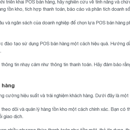
hi triển khai POS bán hàng, hãy nghiên cứu về tính năng và ch
ng tồn kho, tích hợp thanh toán, báo cáo và phân tích doanh số
u và ngân sách của doanh nghiệp để chọn lựa POS bán hàng ph
 đào tạo sử dụng POS bán hàng một cách hiệu quả. Hướng dẫn
.
hông tin nhạy cảm như thông tin thanh toán. Hãy đảm bảo rằn
n hàng
tăng cường hiệu suất và trải nghiệm khách hàng. Dưới đây là một
eo dõi và quản lý hàng tồn kho một cách chính xác. Bạn có th
i giao dịch.
p nhiều phương thức thanh toán như tiền mặt, thẻ tín dụng, thẻ