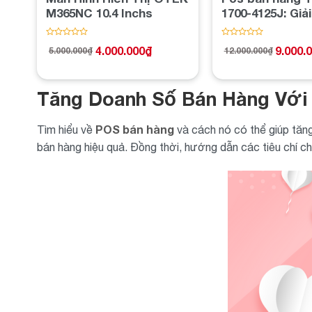
M365NC 10.4 Inchs
1700-4125J: Giả
hiệu quả cho h
bán hàng
Được
Được
4.000.000
₫
9.000.
5.000.000
₫
12.000.000
₫
xếp
xếp
Giá
Giá
Giá
Giá
hạng
hạng
gốc
hiện
gốc
hiện
0
0
là:
tại
là:
tại
5
5
5.000.000₫.
là:
12.000.000₫.
là:
sao
sao
Tăng Doanh Số Bán Hàng Với
4.000.000₫.
9.000.000₫.
POS bán hàng
Tìm hiểu về
và cách nó có thể giúp tăng
bán hàng hiệu quả. Đồng thời, hướng dẫn các tiêu chí c