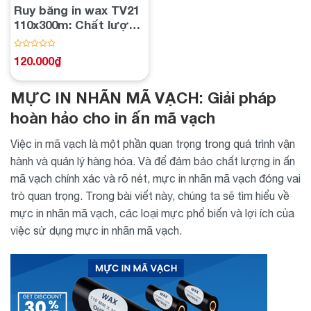
Ruy băng in wax TV21
110x300m: Chất lượng
và độ bền vượt trội
Được
120.000
₫
xếp
hạng
0
5
MỰC IN NHÃN MÃ VẠCH: Giải pháp
sao
hoàn hảo cho in ấn mã vạch
Việc in mã vạch là một phần quan trọng trong quá trình vận
hành và quản lý hàng hóa. Và để đảm bảo chất lượng in ấn
mã vạch chính xác và rõ nét, mực in nhãn mã vạch đóng vai
trò quan trọng. Trong bài viết này, chúng ta sẽ tìm hiểu về
mực in nhãn mã vạch, các loại mực phổ biến và lợi ích của
việc sử dụng mực in nhãn mã vạch.