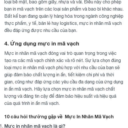
loại bề mặt, bao gồm giấy, nhựa và vải. Điều này cho phép
bạn in mã vạch trên các loại sản phẩm và bao bì khác nhau.
Bất kể bạn đang quản lý hàng hóa trong ngành công nghiệp
thực phẩm, y tế, bán lẻ hay logistics, mực in nhãn mã vạch
đều đáp ứng được nhu cầu của bạn.
4. Ứng dụng mực in mã vạch
Mực in nhãn mã vạch đóng vai trò quan trọng trong việc
tạo ra các mã vạch chính xác và rõ nét. Sự lựa chọn đúng
loại mực in nhãn mã vạch phù hợp với nhu cầu của bạn sẽ
giúp đảm bảo chất lượng in ấn, tiết kiệm chi phí và thời
gian, cũng như đáp ứng các yêu cầu đa dạng của ứng dụng
in ấn mã vạch. Hãy lựa chọn mực in nhãn mã vạch chất
lượng và đáng tin cậy để đảm bảo hiệu suất và hiệu quả
của quá trình in ấn mã vạch.
10 câu hỏi thường gặp về Mực In Nhãn Mã Vạch
Mực in nhãn mã vạch là gì?