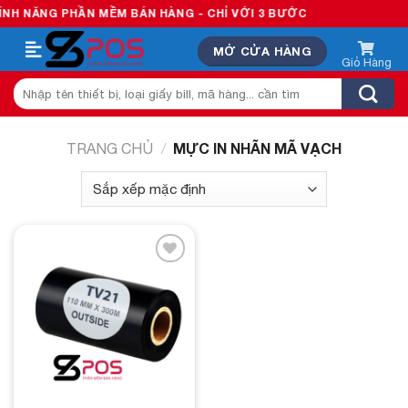
Skip
G PHẦN MỀM BÁN HÀNG - CHỈ VỚI 3 BƯỚC
to
MỞ CỬA HÀNG
content
Tìm
kiếm:
MỰC IN NHÃN MÃ VẠCH
TRANG CHỦ
/
Add to
wishlist