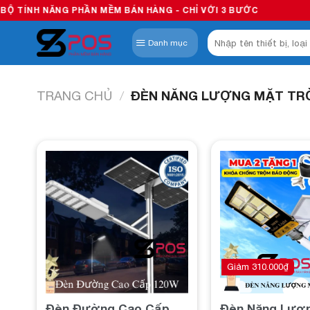
Skip
 PHẦN MỀM BÁN HÀNG - CHỈ VỚI 3 BƯỚC
to
Tìm
content
Danh mục
kiếm:
TRANG CHỦ
/
ĐÈN NĂNG LƯỢNG MẶT TR
Add to
wishlist
Giảm
310.000
₫
Đèn Đường Cao Cấp
Đèn Năng Lượ