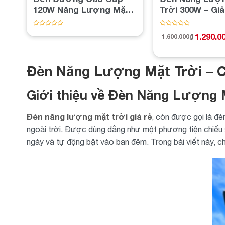
120W Năng Lượng Mặt
Trời 300W – Giả
Trời Chip LED Mỹ: Giải
Tiết Kiệm Và B
Pháp Chiếu Sáng
Được
Được
1.290.0
1.600.000
₫
xếp
xếp
Giá
Giá
Chuyên Dự Án Công
hạng
hạng
gốc
hiện
Trình Quốc Lộ
0
0
là:
tại
5
5
1.600.000₫.
là:
sao
sao
Đèn Năng Lượng Mặt Trời – C
1.290.000₫.
Giới thiệu về Đèn Năng Lượng 
Đèn năng lượng mặt trời giá rẻ
, còn được gọi là đè
ngoài trời. Được dùng dằng như một phương tiện chiếu 
ngày và tự động bật vào ban đêm. Trong bài viết này, ch