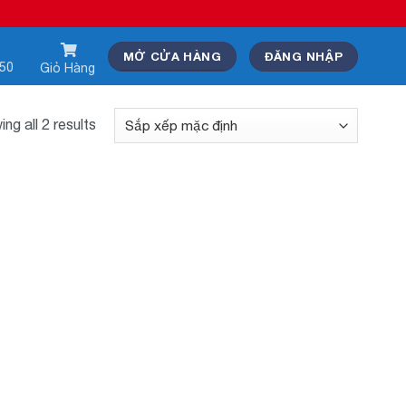
MỞ CỬA HÀNG
ĐĂNG NHẬP
550
Giỏ Hàng
ng all 2 results