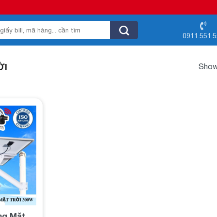
0911.551.
ỜI
Showi
Add to
wishlist
ng Mặt