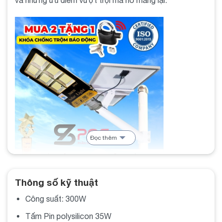
Đọc thêm
ĐÈN NĂNG LƯỢNG MẶT TRỜI 300W
Thông số kỹ thuật
Công suất: 300W
Tại sao nên chọn Đèn Năng Lượng Mặt
Trời 300W?
Tấm Pin polysilicon 35W