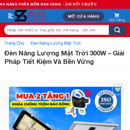
Skip
 PHẦN MỀM BÁN HÀNG - CHỈ VỚI 3 BƯỚC
to
MỞ CỬA HÀNG
content
Tìm
kiếm:
/
Trang Chủ
Đèn Năng Lượng Mặt Trời
Đèn Năng Lượng Mặt Trời 300W – Giải
Pháp Tiết Kiệm Và Bền Vững
Add to
wishlist