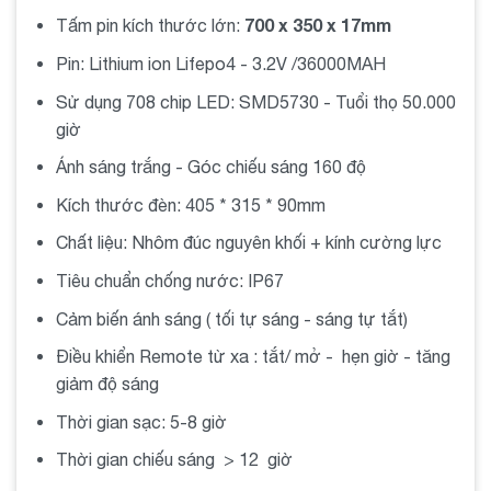
Đèn Năng Lượng Mặt Trời 300W Giá Rẻ – Tiết
700 x 350 x 17mm
Tấm pin kích thước lớn:
Kiệm Chi Phí
Pin: Lithium ion Lifepo4 - 3.2V /36000MAH
Đèn năng lượng mặt trời 300W giá rẻ
là một giải
Sử dụng 708 chip LED: SMD5730 - Tuổi thọ 50.000
pháp tiết kiệm chi phí đáng tin cậy cho hệ thống chiếu
giờ
sáng. Với việc sử dụng nguồn năng lượng miễn phí từ
Ánh sáng trắng - Góc chiếu sáng 160 độ
ánh sáng mặt trời, không cần phải tốn tiền điện hàng
tháng. Điều này giúp giảm thiểu chi phí vận hành và
Kích thước đèn: 405 * 315 * 90mm
đồng thời đóng góp vào việc giảm khí thải khí nhà kính.
Chất liệu: Nhôm đúc nguyên khối + kính cường lực
Đèn Năng Lượng Mặt Trời 300W Chất Lượng –
Tiêu chuẩn chống nước: IP67
Bền Bỉ Và An Toàn
Cảm biến ánh sáng ( tối tự sáng - sáng tự tắt)
Chất lượng của đèn năng lượng mặt trời 300W là một
Điều khiển Remote từ xa : tắt/ mở - hẹn giờ - tăng
yếu tố quan trọng mà người tiêu dùng cần xem xét.
giảm độ sáng
Các sản phẩm đèn năng lượng mặt trời 300W chất
lượng cao được thiết kế bền bỉ và chịu được các điều
Thời gian sạc: 5-8 giờ
kiện thời tiết khắc nghiệt. Chúng được sản xuất với
Thời gian chiếu sáng > 12 giờ
các tiêu chuẩn an toàn cao, đảm bảo rằng việc sử