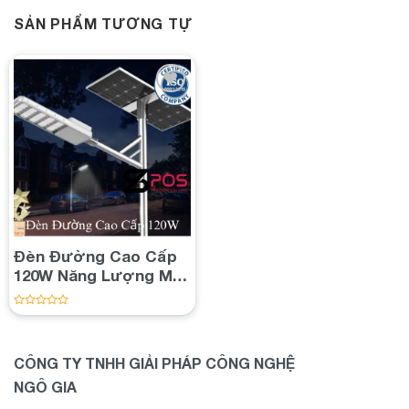
SẢN PHẨM TƯƠNG TỰ
Add to
wishlist
Đèn Đường Cao Cấp
120W Năng Lượng Mặt
Trời Chip LED Mỹ: Giải
Pháp Chiếu Sáng
Được
xếp
Chuyên Dự Án Công
hạng
Trình Quốc Lộ
0
CÔNG TY TNHH GIẢI PHÁP CÔNG NGHỆ
5
sao
NGÔ GIA