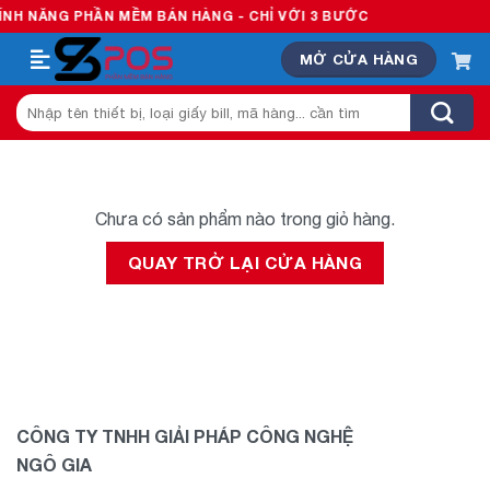
Skip
H NĂNG PHẦN MỀM BÁN HÀNG - CHỈ VỚI 3 BƯỚC
to
MỞ CỬA HÀNG
content
Tìm
kiếm:
Chưa có sản phẩm nào trong giỏ hàng.
QUAY TRỞ LẠI CỬA HÀNG
CÔNG TY TNHH GIẢI PHÁP CÔNG NGHỆ
NGÔ GIA