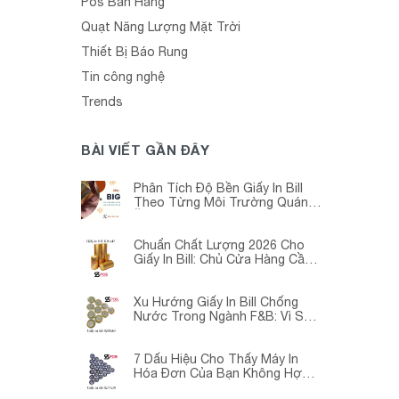
Pos Bán Hàng
Quạt Năng Lượng Mặt Trời
Thiết Bị Báo Rung
Tin công nghệ
Trends
BÀI VIẾT GẦN ĐÂY
Phân Tích Độ Bền Giấy In Bill
Theo Từng Môi Trường Quán
Ăn -Siêu Thị – Nhà Thuốc
Chuẩn Chất Lượng 2026 Cho
Giấy In Bill: Chủ Cửa Hàng Cần
Cập Nhật Gấp
Xu Hướng Giấy In Bill Chống
Nước Trong Ngành F&B: Vì Sao
Các Quán Cà Phê – Nhà Hàng
Đều Đang Chuyển Đổi?
7 Dấu Hiệu Cho Thấy Máy In
Hóa Đơn Của Bạn Không Hợp
Với Giấy In Bill