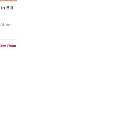
n Bill
một cơ
Xem Thêm