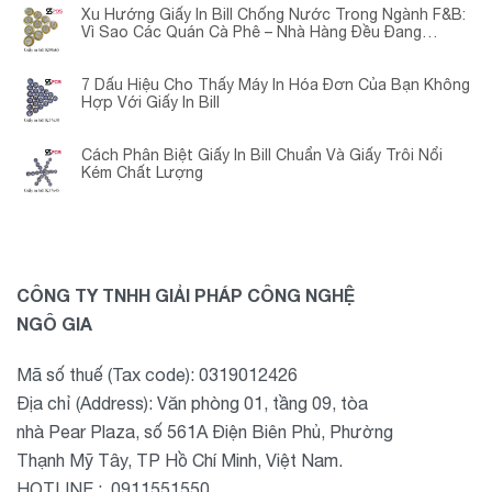
Xu Hướng Giấy In Bill Chống Nước Trong Ngành F&B:
Vì Sao Các Quán Cà Phê – Nhà Hàng Đều Đang
Chuyển Đổi?
7 Dấu Hiệu Cho Thấy Máy In Hóa Đơn Của Bạn Không
Hợp Với Giấy In Bill
Cách Phân Biệt Giấy In Bill Chuẩn Và Giấy Trôi Nổi
Kém Chất Lượng
CÔNG TY TNHH GIẢI PHÁP CÔNG NGHỆ
NGÔ GIA
Mã số thuế (Tax code): 0319012426
Địa chỉ (Address): Văn phòng 01, tầng 09, tòa
nhà Pear Plaza, số 561A Điện Biên Phủ, Phường
Thạnh Mỹ Tây, TP Hồ Chí Minh, Việt Nam.
HOTLINE : 0911551550