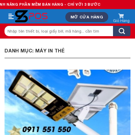
Skip
PHẦN MỀM BÁN HÀNG - CHỈ VỚI 3 BƯỚC
to
MỞ CỬA HÀNG
content
Tìm
kiếm:
DANH MỤC:
MÁY IN THẺ