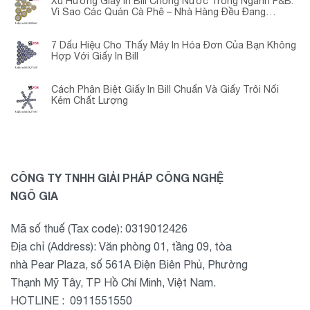
Xu Hướng Giấy In Bill Chống Nước Trong Ngành F&B:
Vì Sao Các Quán Cà Phê – Nhà Hàng Đều Đang
Chuyển Đổi?
7 Dấu Hiệu Cho Thấy Máy In Hóa Đơn Của Bạn Không
Hợp Với Giấy In Bill
Cách Phân Biệt Giấy In Bill Chuẩn Và Giấy Trôi Nổi
Kém Chất Lượng
CÔNG TY TNHH GIẢI PHÁP CÔNG NGHỆ
NGÔ GIA
Mã số thuế (Tax code): 0319012426
Địa chỉ (Address): Văn phòng 01, tầng 09, tòa
nhà Pear Plaza, số 561A Điện Biên Phủ, Phường
Thạnh Mỹ Tây, TP Hồ Chí Minh, Việt Nam.
HOTLINE : 0911551550