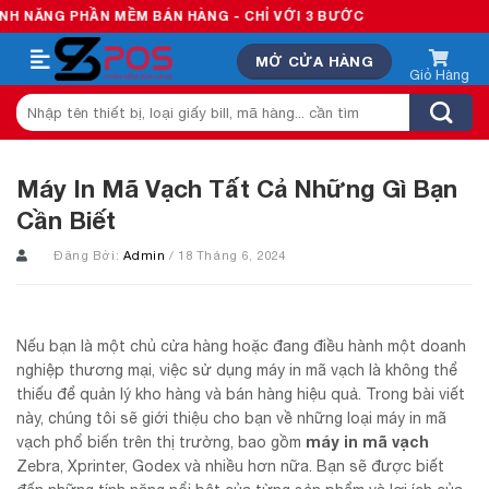
Skip
N MỀM BÁN HÀNG - CHỈ VỚI 3 BƯỚC
to
MỞ CỬA HÀNG
content
Tìm
kiếm:
Máy In Mã Vạch Tất Cả Những Gì Bạn
Cần Biết
Đăng Bởi:
Admin
/ 18 Tháng 6, 2024
Nếu bạn là một chủ cửa hàng hoặc đang điều hành một doanh
nghiệp thương mại, việc sử dụng máy in mã vạch là không thể
thiếu để quản lý kho hàng và bán hàng hiệu quả. Trong bài viết
này, chúng tôi sẽ giới thiệu cho bạn về những loại máy in mã
máy in mã vạch
vạch phổ biến trên thị trường, bao gồm
Zebra, Xprinter, Godex và nhiều hơn nữa. Bạn sẽ được biết