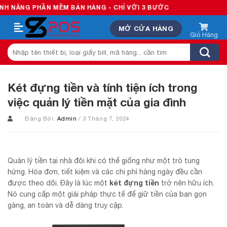
Skip
HẦN MỀM BÁN HÀNG - CHỈ VỚI 3 BƯỚC
to
MỞ CỬA HÀNG
content
Tìm
kiếm:
Két đựng tiền và tính tiện ích trong
việc quản lý tiền mặt của gia đình
Đăng Bởi:
Admin
/ 3 Tháng 7, 2024
Quản lý tiền tại nhà đôi khi có thể giống như một trò tung
hứng. Hóa đơn, tiết kiệm và các chi phí hàng ngày đều cần
két đựng tiền
được theo dõi. Đây là lúc một
trở nên hữu ích.
Nó cung cấp một giải pháp thực tế để giữ tiền của bạn gọn
gàng, an toàn và dễ dàng truy cập.