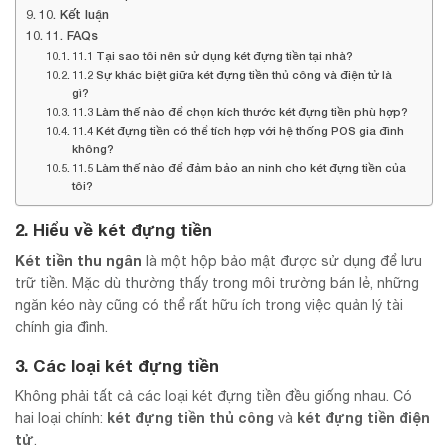
10. Kết luận
11. FAQs
11.1 Tại sao tôi nên sử dụng két đựng tiền tại nhà?
11.2 Sự khác biệt giữa két đựng tiền thủ công và điện tử là
gì?
11.3 Làm thế nào để chọn kích thước két đựng tiền phù hợp?
11.4 Két đựng tiền có thể tích hợp với hệ thống POS gia đình
không?
11.5 Làm thế nào để đảm bảo an ninh cho két đựng tiền của
tôi?
2. Hiểu về két đựng tiền
Két tiền thu ngân
là một hộp bảo mật được sử dụng để lưu
trữ tiền. Mặc dù thường thấy trong môi trường bán lẻ, những
ngăn kéo này cũng có thể rất hữu ích trong việc quản lý tài
chính gia đình.
3. Các loại két đựng tiền
Không phải tất cả các loại két đựng tiền đều giống nhau. Có
két đựng tiền thủ công
két đựng tiền điện
hai loại chính:
và
tử
.