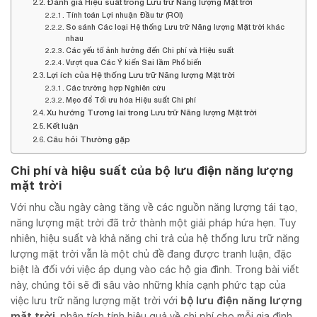
Đánh giá Hiệu suất trong Lưu trữ Năng lượng Mặt trời
Tính toán Lợi nhuận Đầu tư (ROI)
So sánh Các loại Hệ thống Lưu trữ Năng lượng Mặt trời khác
nhau
Các yếu tố ảnh hưởng đến Chi phí và Hiệu suất
Vượt qua Các Ý kiến Sai lầm Phổ biến
Lợi ích của Hệ thống Lưu trữ Năng lượng Mặt trời
Các trường hợp Nghiên cứu
Mẹo để Tối ưu hóa Hiệu suất Chi phí
Xu hướng Tương lai trong Lưu trữ Năng lượng Mặt trời
Kết luận
Câu hỏi Thường gặp
Chi phí và hiệu suất của bộ lưu điện năng lượng
mặt trời
Với nhu cầu ngày càng tăng về các nguồn năng lượng tái tạo,
năng lượng mặt trời đã trở thành một giải pháp hứa hẹn. Tuy
nhiên, hiệu suất và khả năng chi trả của hệ thống lưu trữ năng
lượng mặt trời vẫn là một chủ đề đang được tranh luận, đặc
biệt là đối với việc áp dụng vào các hộ gia đình. Trong bài viết
này, chúng tôi sẽ đi sâu vào những khía cạnh phức tạp của
bộ lưu điện năng lượng
việc lưu trữ năng lượng mặt trời với
mặt trời
, phân tích tính hiệu quả về chi phí cho mỗi gia đình.