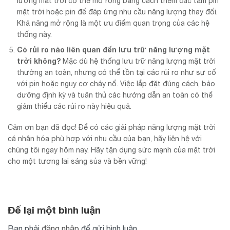
lượng mặt trời có thể mở rộng bằng cách thêm các tấm pin
mặt trời hoặc pin để đáp ứng nhu cầu năng lượng thay đổi.
Khả năng mở rộng là một ưu điểm quan trọng của các hệ
thống này.
Có rủi ro nào liên quan đến lưu trữ năng lượng mặt
trời không?
Mặc dù hệ thống lưu trữ năng lượng mặt trời
thường an toàn, nhưng có thể tồn tại các rủi ro như sự cố
với pin hoặc nguy cơ cháy nổ. Việc lắp đặt đúng cách, bảo
dưỡng định kỳ và tuân thủ các hướng dẫn an toàn có thể
giảm thiểu các rủi ro này hiệu quả.
Cảm ơn bạn đã đọc! Để có các giải pháp năng lượng mặt trời
cá nhân hóa phù hợp với nhu cầu của bạn, hãy liên hệ với
chúng tôi ngay hôm nay. Hãy tận dụng sức mạnh của mặt trời
cho một tương lai sáng sủa và bền vững!
Để lại một bình luận
Bạn phải
đăng nhập
để gửi bình luận.