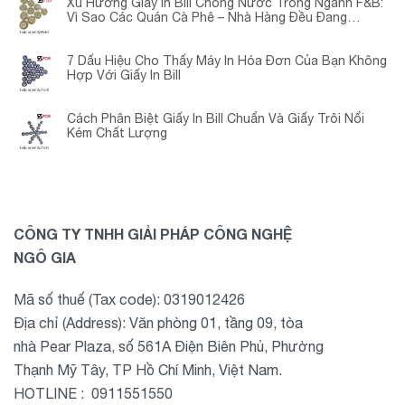
Xu Hướng Giấy In Bill Chống Nước Trong Ngành F&B:
Vì Sao Các Quán Cà Phê – Nhà Hàng Đều Đang
Chuyển Đổi?
7 Dấu Hiệu Cho Thấy Máy In Hóa Đơn Của Bạn Không
Hợp Với Giấy In Bill
Cách Phân Biệt Giấy In Bill Chuẩn Và Giấy Trôi Nổi
Kém Chất Lượng
CÔNG TY TNHH GIẢI PHÁP CÔNG NGHỆ
NGÔ GIA
Mã số thuế (Tax code): 0319012426
Địa chỉ (Address): Văn phòng 01, tầng 09, tòa
nhà Pear Plaza, số 561A Điện Biên Phủ, Phường
Thạnh Mỹ Tây, TP Hồ Chí Minh, Việt Nam.
HOTLINE : 0911551550