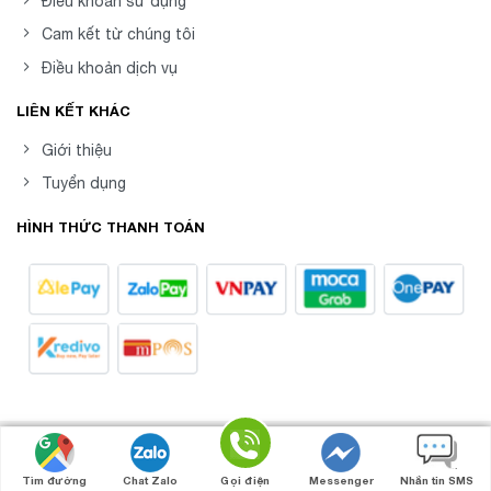
Điều khoản sử dụng
Cam kết từ chúng tôi
Điều khoản dịch vụ
LIÊN KẾT KHÁC
Giới thiệu
Tuyển dụng
HÌNH THỨC THANH TOÁN
8posvn -
Phần mềm Quản Lý Bán Hàng Chuyên
Copyright 2026 ©
Nghiệp
Tìm đường
Chat Zalo
Gọi điện
Messenger
Nhắn tin SMS