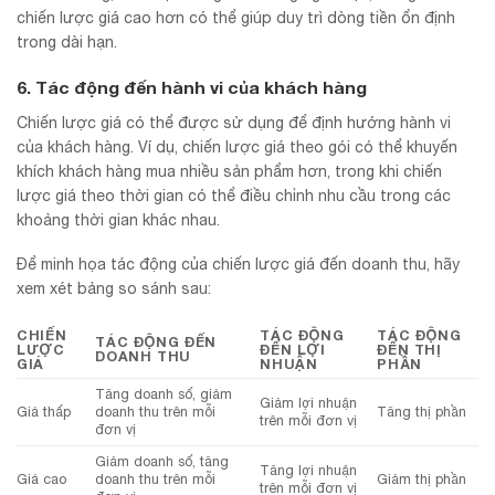
chiến lược giá cao hơn có thể giúp duy trì dòng tiền ổn định
trong dài hạn.
6. Tác động đến hành vi của khách hàng
Chiến lược giá có thể được sử dụng để định hướng hành vi
của khách hàng. Ví dụ, chiến lược giá theo gói có thể khuyến
khích khách hàng mua nhiều sản phẩm hơn, trong khi chiến
lược giá theo thời gian có thể điều chỉnh nhu cầu trong các
khoảng thời gian khác nhau.
Để minh họa tác động của chiến lược giá đến doanh thu, hãy
xem xét bảng so sánh sau:
CHIẾN
TÁC ĐỘNG
TÁC ĐỘNG
TÁC ĐỘNG ĐẾN
LƯỢC
ĐẾN LỢI
ĐẾN THỊ
DOANH THU
GIÁ
NHUẬN
PHẦN
Tăng doanh số, giảm
Giảm lợi nhuận
Giá thấp
doanh thu trên mỗi
Tăng thị phần
trên mỗi đơn vị
đơn vị
Giảm doanh số, tăng
Tăng lợi nhuận
Giá cao
doanh thu trên mỗi
Giảm thị phần
trên mỗi đơn vị