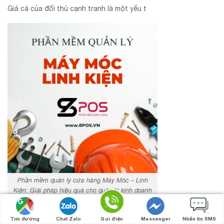
Giá cả của đối thủ cạnh tranh là một yếu t
Phần mềm quản lý cửa hàng Máy Móc – Linh
Kiện: Giải pháp hiệu quả cho quản lý kinh doanh
Tối ưu hóa chiến lược giá bằng phần
Tìm đường
Chat Zalo
Gọi điện
Messenger
Nhắn tin SMS