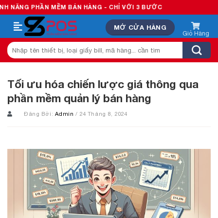
Skip
 BÁN HÀNG - CHỈ VỚI 3 BƯỚC
to
MỞ CỬA HÀNG
content
Tìm
kiếm:
Tối ưu hóa chiến lược giá thông qua
phần mềm quản lý bán hàng
Đăng Bởi:
Admin
/ 24 Tháng 8, 2024