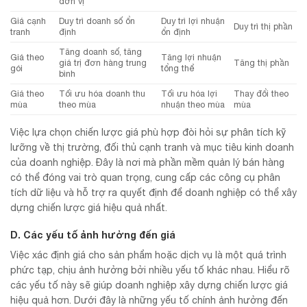
đơn vị
Giá cạnh
Duy trì doanh số ổn
Duy trì lợi nhuận
Duy trì thị phần
tranh
định
ổn định
Tăng doanh số, tăng
Giá theo
Tăng lợi nhuận
giá trị đơn hàng trung
Tăng thị phần
gói
tổng thể
bình
Giá theo
Tối ưu hóa doanh thu
Tối ưu hóa lợi
Thay đổi theo
mùa
theo mùa
nhuận theo mùa
mùa
Việc lựa chọn chiến lược giá phù hợp đòi hỏi sự phân tích kỹ
lưỡng về thị trường, đối thủ cạnh tranh và mục tiêu kinh doanh
của doanh nghiệp. Đây là nơi mà phần mềm quản lý bán hàng
có thể đóng vai trò quan trọng, cung cấp các công cụ phân
tích dữ liệu và hỗ trợ ra quyết định để doanh nghiệp có thể xây
dựng chiến lược giá hiệu quả nhất.
D. Các yếu tố ảnh hưởng đến giá
Việc xác định giá cho sản phẩm hoặc dịch vụ là một quá trình
phức tạp, chịu ảnh hưởng bởi nhiều yếu tố khác nhau. Hiểu rõ
các yếu tố này sẽ giúp doanh nghiệp xây dựng chiến lược giá
hiệu quả hơn. Dưới đây là những yếu tố chính ảnh hưởng đến