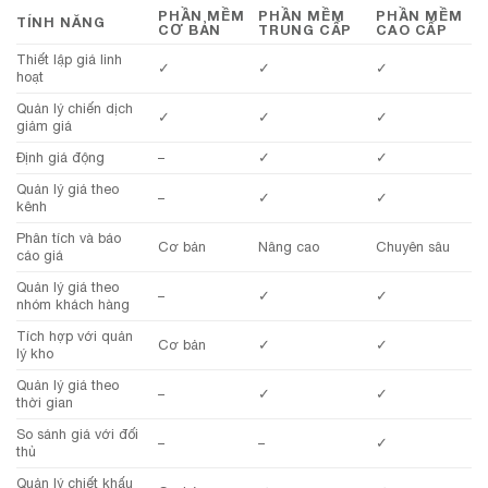
PHẦN MỀM
PHẦN MỀM
PHẦN MỀM
TÍNH NĂNG
CƠ BẢN
TRUNG CẤP
CAO CẤP
Thiết lập giá linh
✓
✓
✓
hoạt
Quản lý chiến dịch
✓
✓
✓
giảm giá
Định giá động
–
✓
✓
Quản lý giá theo
–
✓
✓
kênh
Phân tích và báo
Cơ bản
Nâng cao
Chuyên sâu
cáo giá
Quản lý giá theo
–
✓
✓
nhóm khách hàng
Tích hợp với quản
Cơ bản
✓
✓
lý kho
Quản lý giá theo
–
✓
✓
thời gian
So sánh giá với đối
–
–
✓
thủ
Quản lý chiết khấu