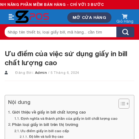
Skip
 PHẦN MỀM BÁN HÀNG - CHỈ VỚI 3 BƯỚC
to
MỞ CỬA HÀNG
content
Tìm
kiếm:
Ưu điểm của việc sử dụng giấy in bill
chất lượng cao
Đăng Bởi:
Admin
/ 5 Tháng 6, 2024
Nội dung
Giới thiệu về giấy in bill chất lượng cao
Định nghĩa và thành phần của giấy in bill chất lượng cao
Phân loại giấy in bill trên thị trường
Ưu điểm giấy in bill cao cấp
Độ bền và tuổi thọ cao