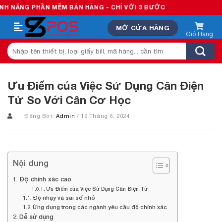
Skip
PHẦN MỀM BÁN HÀNG - CHỈ VỚI 3 BƯỚC
to
MỞ CỬA HÀNG
content
Tìm
kiếm:
Ưu Điểm của Việc Sử Dụng Cân Điện
Tử So Với Cân Cơ Học
Đăng Bởi:
Admin
/ 19 Tháng 6, 2024
Nội dung
Độ chính xác cao
Ưu Điểm của Việc Sử Dụng Cân Điện Tử
Độ nhạy và sai số nhỏ
Ứng dụng trong các ngành yêu cầu độ chính xác
Dễ sử dụng