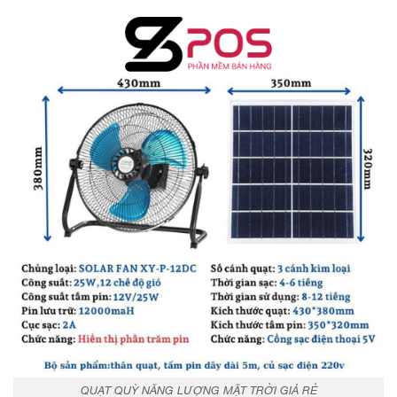
QUẠT QUỲ NĂNG LƯỢNG MẶT TRỜI GIÁ RẺ