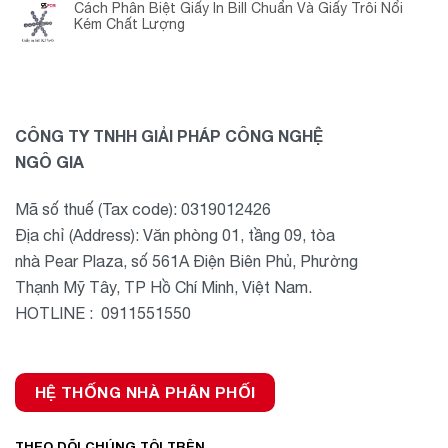
Cách Phân Biệt Giấy In Bill Chuẩn Và Giấy Trôi Nổi
Kém Chất Lượng
CÔNG TY TNHH GIẢI PHÁP CÔNG NGHỆ
NGÔ GIA
Mã số thuế (Tax code): 0319012426
Địa chỉ (Address): Văn phòng 01, tầng 09, tòa
nhà Pear Plaza, số 561A Điện Biên Phủ, Phường
Thạnh Mỹ Tây, TP Hồ Chí Minh, Việt Nam.
HOTLINE : 0911551550
HỆ THỐNG NHÀ PHÂN PHỐI
THEO DÕI CHÚNG TÔI TRÊN