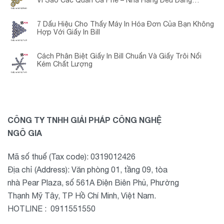
Vì Sao Các Quán Cà Phê – Nhà Hàng Đều Đang
Chuyển Đổi?
7 Dấu Hiệu Cho Thấy Máy In Hóa Đơn Của Bạn Không
Hợp Với Giấy In Bill
Cách Phân Biệt Giấy In Bill Chuẩn Và Giấy Trôi Nổi
Kém Chất Lượng
CÔNG TY TNHH GIẢI PHÁP CÔNG NGHỆ
NGÔ GIA
Mã số thuế (Tax code): 0319012426
Địa chỉ (Address): Văn phòng 01, tầng 09, tòa
nhà Pear Plaza, số 561A Điện Biên Phủ, Phường
Thạnh Mỹ Tây, TP Hồ Chí Minh, Việt Nam.
HOTLINE : 0911551550