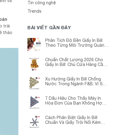
ành và
Tin công nghệ
Trends
bán
 trải
BÀI VIẾT GẦN ĐÂY
ẽ thảo
Phân Tích Độ Bền Giấy In Bill
Theo Từng Môi Trường Quán
Ăn -Siêu Thị – Nhà Thuốc
Chuẩn Chất Lượng 2026 Cho
Giấy In Bill: Chủ Cửa Hàng Cần
Cập Nhật Gấp
Xu Hướng Giấy In Bill Chống
Nước Trong Ngành F&B: Vì Sao
Các Quán Cà Phê – Nhà Hàng
Đều Đang Chuyển Đổi?
7 Dấu Hiệu Cho Thấy Máy In
Hóa Đơn Của Bạn Không Hợp
Với Giấy In Bill
Cách Phân Biệt Giấy In Bill
Chuẩn Và Giấy Trôi Nổi Kém
Chất Lượng