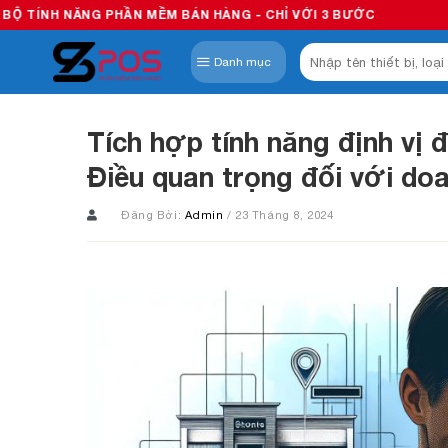
Skip
ẦN MỀM BÁN HÀNG - CHỈ VỚI 3 BƯỚC
to
Tìm
content
Danh mục
kiếm:
Tích hợp tính năng định vị 
Điều quan trọng đối với do
Đăng Bởi:
Admin
/ 23 Tháng 8, 2024