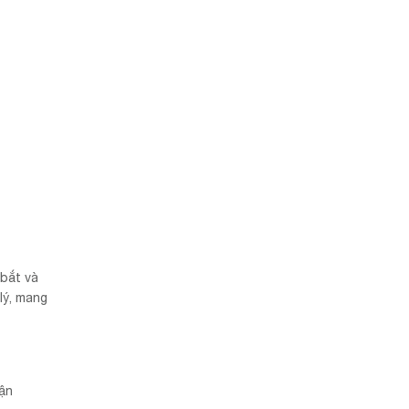
bắt và
lý, mang
vận