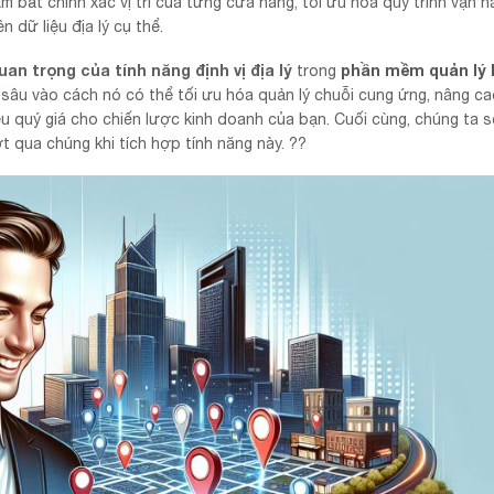
 bắt chính xác vị trí của từng cửa hàng, tối ưu hóa quy trình vận h
 dữ liệu địa lý cụ thể.
an trọng của tính năng định vị địa lý
phần mềm quản lý 
trong
i sâu vào cách nó có thể tối ưu hóa quản lý chuỗi cung ứng, nâng cao
u quý giá cho chiến lược kinh doanh của bạn. Cuối cùng, chúng ta s
 qua chúng khi tích hợp tính năng này. ??