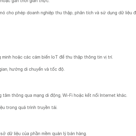
 hoặc gần thời gian thực.
nó cho phép doanh nghiệp thu thập, phân tích và sử dụng dữ liệu đị
 minh hoặc các cảm biến IoT để thu thập thông tin vị trí.
 gian, hướng di chuyển và tốc độ.
g tâm thông qua mạng di động, Wi-Fi hoặc kết nối Internet khác.
u trong quá trình truyền tải.
ơ sở dữ liệu của phần mềm quản lý bán hàng.