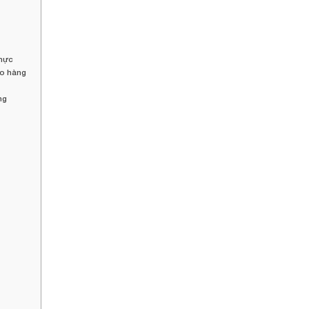
thực
iao hàng
ng