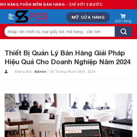
Skip
HẦN MỀM BÁN HÀNG - CHỈ VỚI 3 BƯỚC
to
MỞ CỬA HÀNG
content
Tìm
kiếm:
Thiết Bị Quản Lý Bán Hàng Giải Pháp
Hiệu Quả Cho Doanh Nghiệp Năm 2024
Đăng Bởi:
Admin
/ 25 Tháng Mười Một, 2024