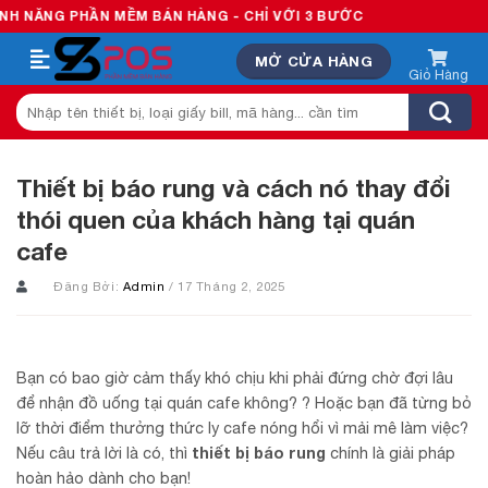
Skip
N MỀM BÁN HÀNG - CHỈ VỚI 3 BƯỚC
to
MỞ CỬA HÀNG
content
Tìm
kiếm:
Thiết bị báo rung và cách nó thay đổi
thói quen của khách hàng tại quán
cafe
Đăng Bởi:
Admin
/ 17 Tháng 2, 2025
Bạn có bao giờ cảm thấy khó chịu khi phải đứng chờ đợi lâu
để nhận đồ uống tại quán cafe không? ? Hoặc bạn đã từng bỏ
lỡ thời điểm thưởng thức ly cafe nóng hổi vì mải mê làm việc?
Nếu câu trả lời là có, thì
thiết bị báo rung
chính là giải pháp
hoàn hảo dành cho bạn!