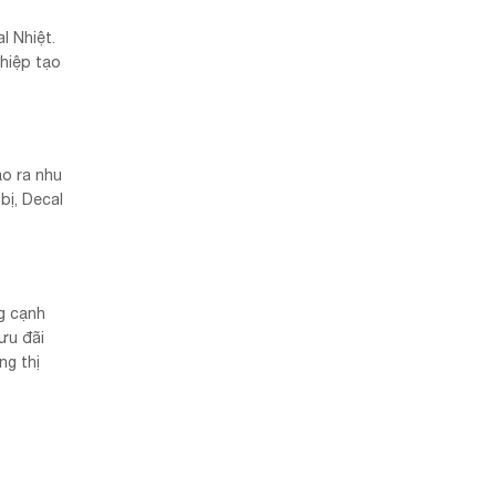
l Nhiệt.
hiệp tạo
ạo ra nhu
bị, Decal
g cạnh
ưu đãi
ng thị