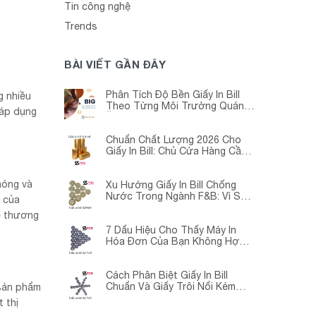
Tin công nghệ
Trends
BÀI VIẾT GẦN ĐÂY
Phân Tích Độ Bền Giấy In Bill
g nhiều
Theo Từng Môi Trường Quán
 áp dụng
Ăn -Siêu Thị – Nhà Thuốc
Chuẩn Chất Lượng 2026 Cho
Giấy In Bill: Chủ Cửa Hàng Cần
Cập Nhật Gấp
hóng và
Xu Hướng Giấy In Bill Chống
Nước Trong Ngành F&B: Vì Sao
i của
Các Quán Cà Phê – Nhà Hàng
ề thương
Đều Đang Chuyển Đổi?
7 Dấu Hiệu Cho Thấy Máy In
Hóa Đơn Của Bạn Không Hợp
Với Giấy In Bill
Cách Phân Biệt Giấy In Bill
Chuẩn Và Giấy Trôi Nổi Kém
 sản phẩm
Chất Lượng
 thị