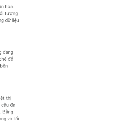
ân hóa.
đối tượng
ng dữ liệu
ng đang
 chế để
 bền
ệt thị
u cầu đa
. Bằng
ng và tối