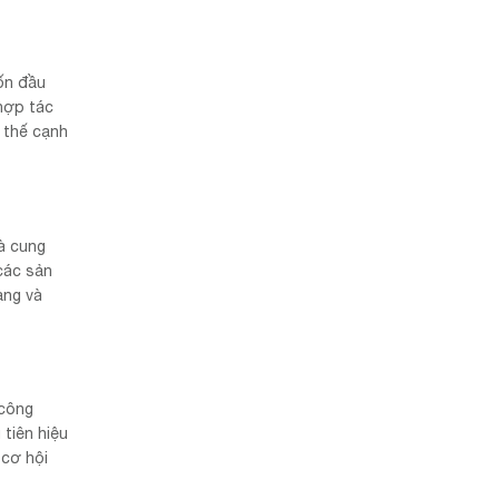
ốn đầu
hợp tác
i thế cạnh
à cung
các sản
ạng và
 công
 tiên hiệu
 cơ hội