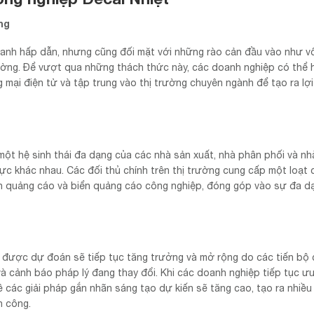
ng
doanh hấp dẫn, nhưng cũng đối mặt với những rào cản đầu vào như v
rường. Để vượt qua những thách thức này, các doanh nghiệp có thể 
 mại điện tử và tập trung vào thị trường chuyên ngành để tạo ra lợ
ột hệ sinh thái đa dạng của các nhà sản xuất, nhà phân phối và nh
vực khác nhau. Các đối thủ chính trên thị trường cung cấp một loạt 
n quảng cáo và biển quảng cáo công nghiệp, đóng góp vào sự đa d
Nam được dự đoán sẽ tiếp tục tăng trưởng và mở rộng do các tiến bộ
và cảnh báo pháp lý đang thay đổi. Khi các doanh nghiệp tiếp tục ưu
các giải pháp gắn nhãn sáng tạo dự kiến ​​sẽ tăng cao, tạo ra nhiều
h công.