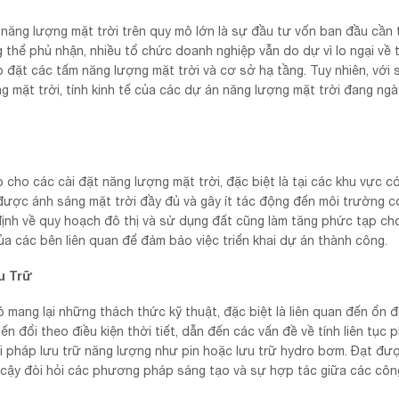
năng lượng mặt trời trên quy mô lớn là sự đầu tư vốn ban đầu cần t
g thể phủ nhận, nhiều tổ chức doanh nghiệp vẫn do dự vì lo ngại về 
ắp đặt các tấm năng lượng mặt trời và cơ sở hạ tầng. Tuy nhiên, với 
 mặt trời, tính kinh tế của các dự án năng lượng mặt trời đang ng
cho các cài đặt năng lượng mặt trời, đặc biệt là tại các khu vực c
được ánh sáng mặt trời đầy đủ và gây ít tác động đến môi trường có
 định về quy hoạch đô thị và sử dụng đất cũng làm tăng phức tạp ch
 của các bên liên quan để đảm bảo việc triển khai dự án thành công.
u Trữ
ó mang lại những thách thức kỹ thuật, đặc biệt là liên quan đến ổn đ
ến đổi theo điều kiện thời tiết, dẫn đến các vấn đề về tính liên tục 
iải pháp lưu trữ năng lượng như pin hoặc lưu trữ hydro bơm. Đạt đư
in cậy đòi hỏi các phương pháp sáng tạo và sự hợp tác giữa các côn