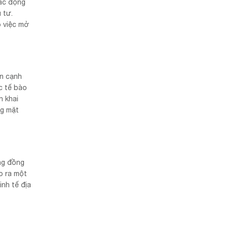
các động
 tư.
o việc mở
ên cạnh
c tế bào
n khai
ng mặt
ộng đồng
o ra một
inh tế địa