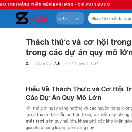
Skip
PHẦN MỀM BÁN HÀNG - CHỈ VỚI 3 BƯỚC
to
Tìm
content
Danh mục
kiếm:
Thách thức và cơ hội trong
trong các dự án quy mô lớ
Đăng Bởi:
Admin
/ 17 Tháng 6, 2024
Hiểu Về Thách Thức và Cơ Hội T
Các Dự Án Quy Mô Lớn
Khi thế giới ngày càng hướng về các nguồn năng lượng
lại cả thách thức lẫn cơ hội. Trong bài viết này, chúng
mặt trời
trên quy mô lớn, khám phá các khó khăn gặ
giải pháp năng lượng bền vững này.