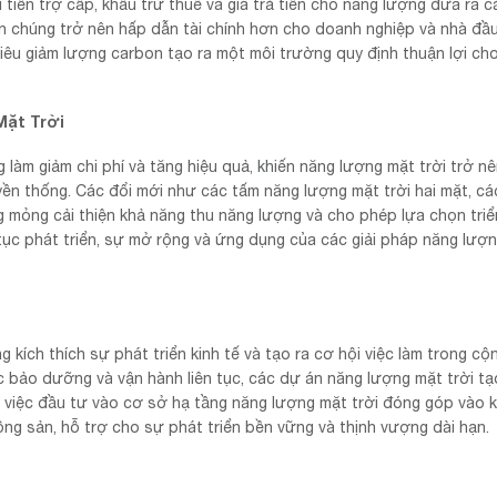
 tiền trợ cấp, khấu trừ thuế và giá trả tiền cho năng lượng đưa ra 
ến chúng trở nên hấp dẫn tài chính hơn cho doanh nghiệp và nhà đầu
tiêu giảm lượng carbon tạo ra một môi trường quy định thuận lợi ch
Mặt Trời
làm giảm chi phí và tăng hiệu quả, khiến năng lượng mặt trời trở n
ền thống. Các đổi mới như các tấm năng lượng mặt trời hai mặt, cá
 mỏng cải thiện khả năng thu năng lượng và cho phép lựa chọn triể
 tục phát triển, sự mở rộng và ứng dụng của các giải pháp năng lượ
 kích thích sự phát triển kinh tế và tạo ra cơ hội việc làm trong c
c bảo dưỡng và vận hành liên tục, các dự án năng lượng mặt trời tạ
, việc đầu tư vào cơ sở hạ tầng năng lượng mặt trời đóng góp vào k
ng sản, hỗ trợ cho sự phát triển bền vững và thịnh vượng dài hạn.