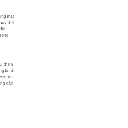
ượng mặt
 này thể
 đầu
 sang
sự tham
g là rất
hợp tác
ung cấp