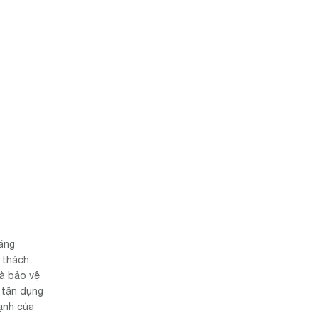
năng
 thách
và bảo vệ
 tận dụng
ạnh của