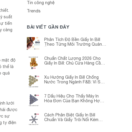
Tin công nghệ
hiết.
Trends
tỷ suất
sự tiến
BÀI VIẾT GẦN ĐÂY
ày càng
Phân Tích Độ Bền Giấy In Bill
Theo Từng Môi Trường Quán
Ăn -Siêu Thị – Nhà Thuốc
Chuẩn Chất Lượng 2026 Cho
ó mật độ
Giấy In Bill: Chủ Cửa Hàng Cần
 thể là
Cập Nhật Gấp
o quá
Xu Hướng Giấy In Bill Chống
Nước Trong Ngành F&B: Vì Sao
Các Quán Cà Phê – Nhà Hàng
Đều Đang Chuyển Đổi?
7 Dấu Hiệu Cho Thấy Máy In
Hóa Đơn Của Bạn Không Hợp
ịnh lưới
Với Giấy In Bill
phải được
Cách Phân Biệt Giấy In Bill
ợc sự
Chuẩn Và Giấy Trôi Nổi Kém
g ty điện
Chất Lượng