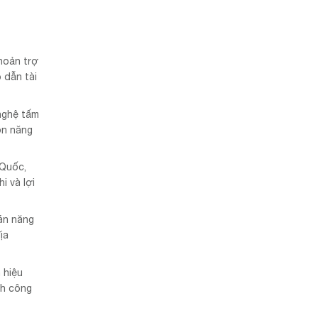
hoản trợ
 dẫn tài
nghệ tấm
ồn năng
 Quốc,
i và lợi
án năng
ịa
 hiệu
nh công