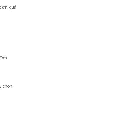
 đơn
quá
 đơn
ãy chọn