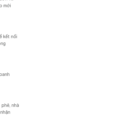
ệp mới
ể kết nối
ong
doanh
 phê, nhà
 nhận