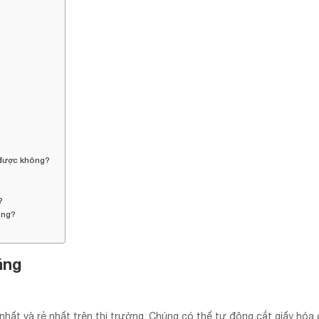
g được không?
?
?
ông?
ăng
 nhất và rẻ nhất trên thị trường. Chúng có thể tự động cắt giấy hóa