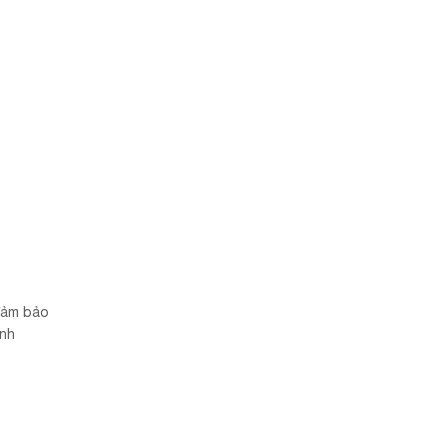
 đảm bảo
anh