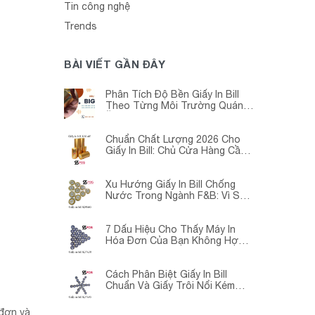
Tin công nghệ
Trends
BÀI VIẾT GẦN ĐÂY
Phân Tích Độ Bền Giấy In Bill
Theo Từng Môi Trường Quán
Ăn -Siêu Thị – Nhà Thuốc
Chuẩn Chất Lượng 2026 Cho
Giấy In Bill: Chủ Cửa Hàng Cần
Cập Nhật Gấp
Xu Hướng Giấy In Bill Chống
Nước Trong Ngành F&B: Vì Sao
Các Quán Cà Phê – Nhà Hàng
Đều Đang Chuyển Đổi?
7 Dấu Hiệu Cho Thấy Máy In
Hóa Đơn Của Bạn Không Hợp
Với Giấy In Bill
Cách Phân Biệt Giấy In Bill
Chuẩn Và Giấy Trôi Nổi Kém
Chất Lượng
 đơn và