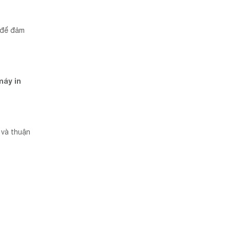
 để đảm
máy in
 và thuận