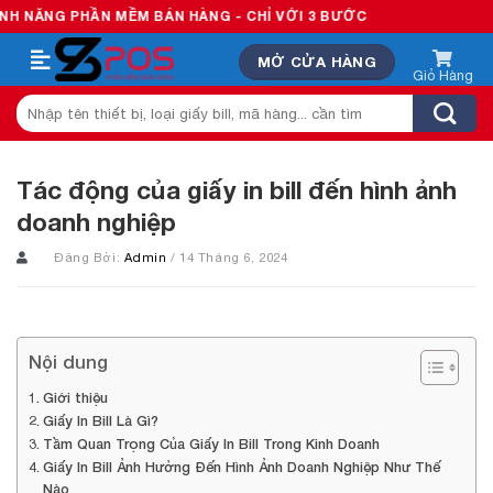
Skip
HẦN MỀM BÁN HÀNG - CHỈ VỚI 3 BƯỚC
to
MỞ CỬA HÀNG
content
Tìm
kiếm:
Tác động của giấy in bill đến hình ảnh
doanh nghiệp
Đăng Bởi:
Admin
/ 14 Tháng 6, 2024
Nội dung
Giới thiệu
Giấy In Bill Là Gì?
Tầm Quan Trọng Của Giấy In Bill Trong Kinh Doanh
Giấy In Bill Ảnh Hưởng Đến Hình Ảnh Doanh Nghiệp Như Thế
Nào