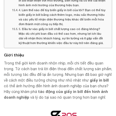
in bill thân thiện với môi trường, bền vững và có thể cải thiện
hình ảnh môi trường của thương hiệu bạn.
4. Làm thế nào để tùy biến giấy in bill của tôi? Bạn có thể tùy
biến giấy in bill bằng cách thêm logo, màu sắc thương hiệu
và các yếu tố nhận diện thương hiệu khác để biến mỗi hóa
đơn thành một công cụ tiếp thị.
5. Đầu tư vào giấy in bill chất lượng cao có đáng không?
Mặc dù chi phí ban đầu có thể cao hơn, nhưng lợi ích lâu
dài về nhận thức khách hàng, sự tin tưởng và ít gặp vấn đề
kỹ thuật hơn thường khiến việc đầu tư này trở nên đáng giá.
Giới thiệu
Trong thế giới kinh doanh nhộn nhịp, mỗi chi tiết đều quan
trọng. Từ cách bạn trả lời điện thoại đến chất lượng sản phẩm,
mỗi tương tác đều để lại ấn tượng. Nhưng bạn đã bao giờ nghĩ
giấy in bill
về cách một điều tưởng chừng như nhỏ nhặt như
có thể ảnh hưởng đến hình ảnh doanh nghiệp của bạn chưa?
tác động của giấy in bill đến hình ảnh
Hãy cùng khám phá
doanh nghiệp
và lý do tại sao nó quan trọng hơn bạn nghĩ.