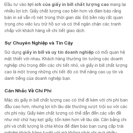
lợi ích của giấy in bill chất lượng cao
Đầu tư vào
mang lại
nhiều lợi ích. Giấy chất lượng cao bền hơn và đảm bảo rằng
bản in sẽ vẫn rõ nét trong thời gian dài. Độ bền này rất quan
trọng cho việc lưu trữ hồ sơ và có thể ngăn chặn các tranh
chấp với khách hàng về chi tiết giao dịch.
Sự Chuyên Nghiệp và Tin Cậy
giấy in bill và uy tín doanh nghiệp
Sử dụng
có mối quan hệ
mật thiết với nhau. Khách hàng thường tin tưởng các doanh
nghiệp chú trọng đến các chi tiết nhỏ, và giấy in bill chất lượng
cao là một trong những chi tiết đó có thể nâng cao uy tín và
danh tiếng của doanh nghiệp bạn.
Cân Nhắc Về Chi Phí
Mặc dù giấy in bill chất lượng cao có thể đi kèm với chi phí ban
đầu cao hơn, nhưng lợi ích lâu dài thường vượt trội so với các
chi phí này. Giấy kém chất lượng có thể dẫn đến các vấn đề
như mờ chữ hay kẹt giấy, tốn kém hơn về lâu dài. Cân bằng chi
phí và chất lượng là chìa khóa để đảm bảo bạn cung cấp trải
nghiệm khách hàng tuyệt vời mà không phải chi quá nhiều.