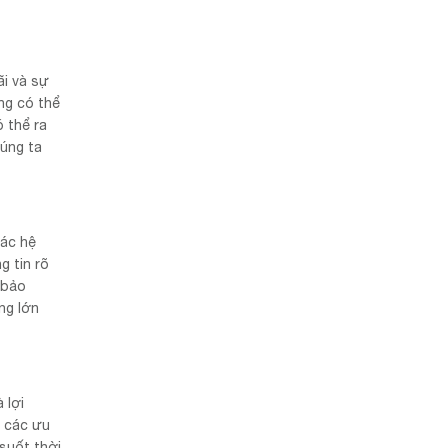
ãi và sự
ng có thể
ó thể ra
húng ta
các hệ
g tin rõ
 bảo
ng lớn
 lợi
à các ưu
 suốt thời