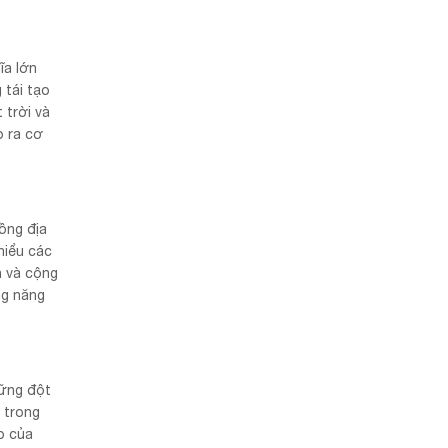
ĩa lớn
 tái tạo
 trời và
o ra cơ
đồng địa
hiểu các
n và cộng
ng năng
hững đột
 trong
p của