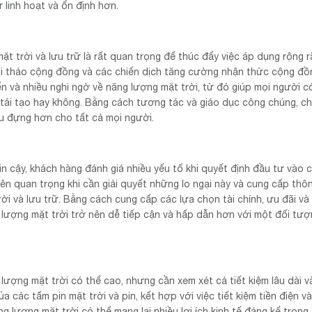
 linh hoạt và ổn định hơn.
t trời và lưu trữ là rất quan trọng để thúc đẩy việc áp dụng rộng r
ội thảo cộng đồng và các chiến dịch tăng cường nhận thức cộng đồ
iến và nhiều nghi ngờ về năng lượng mặt trời, từ đó giúp mọi người c
 tái tạo hay không. Bằng cách tương tác và giáo dục công chúng, c
u đựng hơn cho tất cả mọi người.
n cậy, khách hàng đánh giá nhiều yếu tố khi quyết định đầu tư vào 
ên quan trọng khi cần giải quyết những lo ngại này và cung cấp thôn
ời và lưu trữ. Bằng cách cung cấp các lựa chọn tài chính, ưu đãi và
 lượng mặt trời trở nên dễ tiếp cận và hấp dẫn hơn với một đối tượ
ượng mặt trời có thể cao, nhưng cần xem xét cả tiết kiệm lâu dài và
a các tấm pin mặt trời và pin, kết hợp với việc tiết kiệm tiền điện v
g lượng mặt trời có thể mang lại nhiều lợi ích kinh tế đáng kể trong