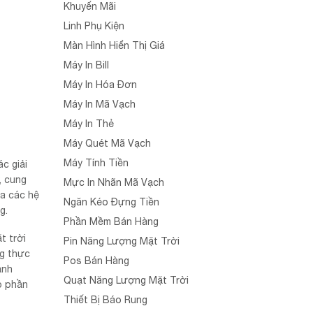
Khuyến Mãi
Linh Phụ Kiện
Màn Hình Hiển Thị Giá
Máy In Bill
Máy In Hóa Đơn
Máy In Mã Vạch
Máy In Thẻ
Máy Quét Mã Vạch
Máy Tính Tiền
c giải
, cung
Mực In Nhãn Mã Vạch
ủa các hệ
Ngăn Kéo Đựng Tiền
g.
Phần Mềm Bán Hàng
t trời
Pin Năng Lượng Mặt Trời
ng thực
Pos Bán Hàng
ảnh
Quạt Năng Lượng Mặt Trời
p phần
Thiết Bị Báo Rung