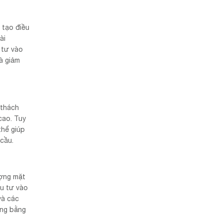
 tạo điều
ài
 tư vào
à giảm
 thách
cao. Tuy
thể giúp
cầu.
ượng mặt
ầu tư vào
và các
ông bằng