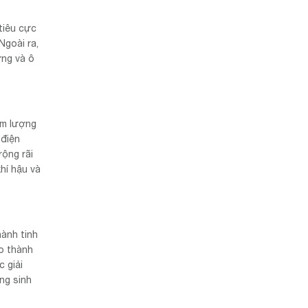
tiêu cực
Ngoài ra,
ờng và ô
ảm lượng
 điện
rộng rãi
hí hậu và
hành tinh
ạo thành
 giải
ng sinh