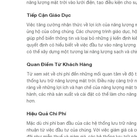
năng lượng mặt trời vào lưới điện, tạo điều kiện cho sự
Tiếp Cận Giáo Dục
Việc tăng cường nhận thức về lợi ích của năng lượng mặ
ủng hộ của công chúng. Các chương trình giáo dục, h
giúp phổ biến thông tin và loại bỏ những ý kiến định k
quyết định có hiểu biết về việc đầu tư vào năng lượng
có thể xây dựng một tương lai năng lượng sạch và chị
Quan Điểm Từ Khách Hàng
Từ xem xét về chi phí đến những mối quan tâm về độ ti
thống lưu trữ năng lượng mặt trời. Điều này càng trở n
ràng về những lợi ích và hạn chế của năng lượng mặt tr
hành, các nhà sản xuất và cài đặt có thể làm cho năng
hơn.
Hiệu Quả Chi Phí
Mặc dù chi phí ban đầu của các hệ thống lưu trữ năng l
nhuận từ việc đầu tư của chúng. Với việc giảm giá cả củ
đãi như miễn thuế và giảm giá, các hệ thống lưu trữ năn