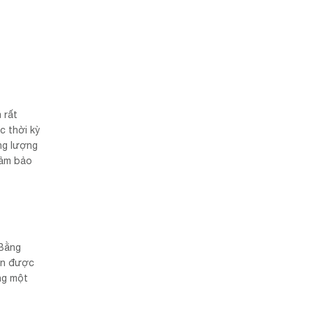
 rất
c thời kỳ
ng lượng
đảm bảo
 Bằng
iện được
ng một