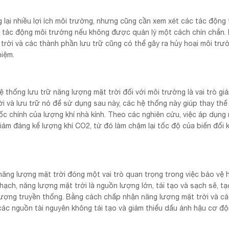
lại nhiều lợi ích môi trường, nhưng cũng cần xem xét các tác động 
 có tác động môi trường nếu không được quản lý một cách chín chắn. 
 trời và các thành phần lưu trữ cũng có thể gây ra hủy hoại môi trư
iệm.
thống lưu trữ năng lượng mặt trời đối với môi trường là vai trò gi
i và lưu trữ nó để sử dụng sau này, các hệ thống này giúp thay thế
ốc chính của lượng khí nhà kính. Theo các nghiên cứu, việc áp dụng 
iảm đáng kể lượng khí CO2, từ đó làm chậm lại tốc độ của biến đổi k
 năng lượng mặt trời đóng một vai trò quan trọng trong việc bảo vệ 
thạch, năng lượng mặt trời là nguồn lượng lớn, tái tạo và sạch sẽ, t
ượng truyền thống. Bằng cách chấp nhận năng lượng mặt trời và các
các nguồn tài nguyên không tái tạo và giảm thiểu dấu ảnh hậu cơ độ