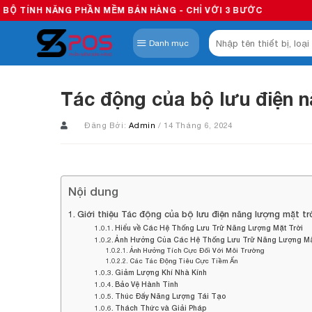
Skip
PHẦN MỀM BÁN HÀNG - CHỈ VỚI 3 BƯỚC
to
Tìm
content
Danh mục
kiếm:
Tác động của bộ lưu điện 
Đăng Bởi:
Admin
/ 14 Tháng 6, 2024
Nội dung
Giới thiệu Tác động của bộ lưu điện năng lượng mặt tr
Hiểu về Các Hệ Thống Lưu Trữ Năng Lượng Mặt Trời
Ảnh Hưởng Của Các Hệ Thống Lưu Trữ Năng Lượng Mặt
Ảnh Hưởng Tích Cực Đối Với Môi Trường
Các Tác Động Tiêu Cực Tiềm Ẩn
Giảm Lượng Khí Nhà Kính
Bảo Vệ Hành Tinh
Thúc Đẩy Năng Lượng Tái Tạo
Thách Thức và Giải Pháp