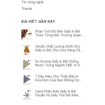
Tin công nghệ
Trends
BÀI VIẾT GẦN ĐÂY
Phân Tích Độ Bền Giấy In Bill
Theo Từng Môi Trường Quán
Ăn -Siêu Thị – Nhà Thuốc
Chuẩn Chất Lượng 2026 Cho
Giấy In Bill: Chủ Cửa Hàng Cần
Cập Nhật Gấp
Xu Hướng Giấy In Bill Chống
Nước Trong Ngành F&B: Vì Sao
Các Quán Cà Phê – Nhà Hàng
Đều Đang Chuyển Đổi?
7 Dấu Hiệu Cho Thấy Máy In
Hóa Đơn Của Bạn Không Hợp
Với Giấy In Bill
Cách Phân Biệt Giấy In Bill
Chuẩn Và Giấy Trôi Nổi Kém
Chất Lượng