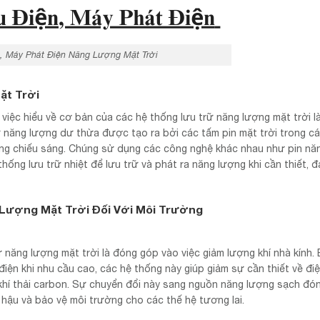
, Máy Phát Điện Năng Lượng Mặt Trời
ặt Trời
iệc hiểu về cơ bản của các hệ thống lưu trữ năng lượng mặt trời là
ữ năng lượng dư thừa được tạo ra bởi các tấm pin mặt trời trong cá
hông chiếu sáng. Chúng sử dụng các công nghệ khác nhau như pin nă
hống lưu trữ nhiệt để lưu trữ và phát ra năng lượng khi cần thiết, 
Lượng Mặt Trời Đối Với Môi Trường
ữ năng lượng mặt trời là đóng góp vào việc giảm lượng khí nhà kính.
 điện khi nhu cầu cao, các hệ thống này giúp giảm sự cần thiết về đ
g khí thải carbon. Sự chuyển đổi này sang nguồn năng lượng sạch đó
í hậu và bảo vệ môi trường cho các thế hệ tương lai.