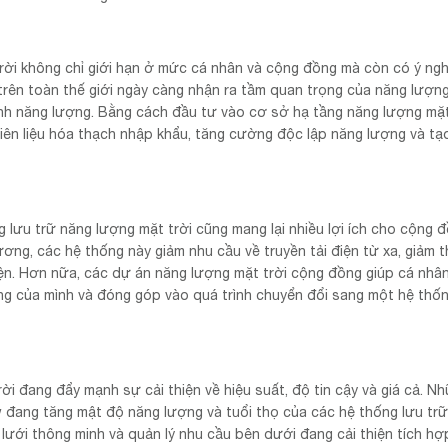
ời không chỉ giới hạn ở mức cá nhân và cộng đồng mà còn có ý ngh
rên toàn thế giới ngày càng nhận ra tầm quan trọng của năng lượng
ninh năng lượng. Bằng cách đầu tư vào cơ sở hạ tầng năng lượng mặt
hiên liệu hóa thạch nhập khẩu, tăng cường độc lập năng lượng và tạ
ng lưu trữ năng lượng mặt trời cũng mang lại nhiều lợi ích cho cộng 
ng, các hệ thống này giảm nhu cầu về truyền tải điện từ xa, giảm t
điện. Hơn nữa, các dự án năng lượng mặt trời cộng đồng giúp cá nhâ
ng của mình và đóng góp vào quá trình chuyển đổi sang một hệ thố
ời đang đẩy mạnh sự cải thiện về hiệu suất, độ tin cậy và giá cả. N
ow đang tăng mật độ năng lượng và tuổi thọ của các hệ thống lưu trữ
 lưới thông minh và quản lý nhu cầu bên dưới đang cải thiện tích hợ