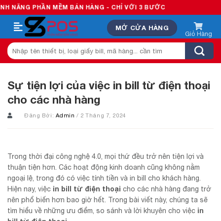
Skip
HẦN MỀM BÁN HÀNG - CHỈ VỚI 3 BƯỚC
to
MỞ CỬA HÀNG
content
Tìm
kiếm:
Sự tiện lợi của việc in bill từ điện thoại
cho các nhà hàng
Đăng Bởi:
Admin
/ 2 Tháng 7, 2024
Trong thời đại công nghệ 4.0, mọi thứ đều trở nên tiện lợi và
thuận tiện hơn. Các hoạt động kinh doanh cũng không nằm
ngoại lệ, trong đó có việc tính tiền và in bill cho khách hàng.
in bill từ điện thoại
Hiện nay, việc
cho các nhà hàng đang trở
nên phổ biến hơn bao giờ hết. Trong bài viết này, chúng ta sẽ
in
tìm hiểu về những ưu điểm, so sánh và lời khuyên cho việc