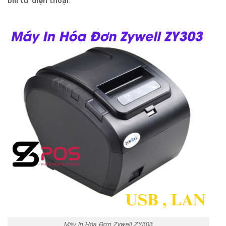
bill từ điện thoại
.
Máy In Hóa Đơn Zywell ZY303