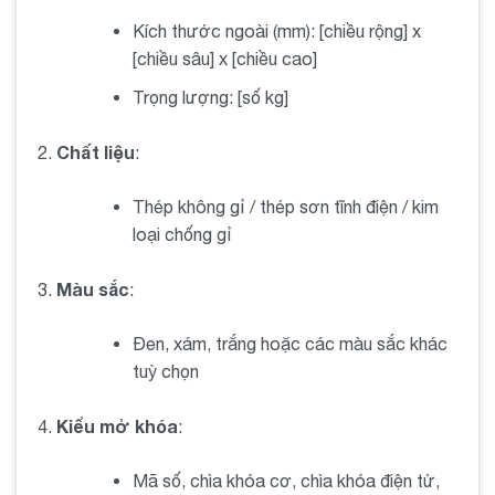
Kích thước ngoài (mm): [chiều rộng] x
Két đựng tiền
Maxcode M405 không chỉ đảm bảo
[chiều sâu] x [chiều cao]
an toàn cho tiền và tài sản của bạn, mà còn mang đến
sự tiện dụng và linh hoạt trong việc quản lý tài chính cá
Trọng lượng: [số kg]
nhân hoặc doanh nghiệp. Với thiết kế đẹp mắt và chất
lượng tuyệt vời, đây là một sự lựa chọn hàng đầu cho
Chất liệu
:
việc bảo vệ tài sản của bạn.
Thép không gỉ / thép sơn tĩnh điện / kim
Đặt hàng Két đựng tiền Maxcode M405 ngay
loại chống gỉ
hôm nay!
Hãy đảm bảo rằng tiền và tài sản của bạn được bảo
Màu sắc
:
vệ tốt nhất với Két đựng tiền Maxcode M405. Đừng
để những rủi ro xảy ra, hãy đặt hàng ngay hôm nay để
Đen, xám, trắng hoặc các màu sắc khác
đảm bảo sự an toàn và bảo mật cho tài sản của bạn.
tuỳ chọn
Kiểu mở khóa
:
Mã số, chìa khóa cơ, chìa khóa điện tử,