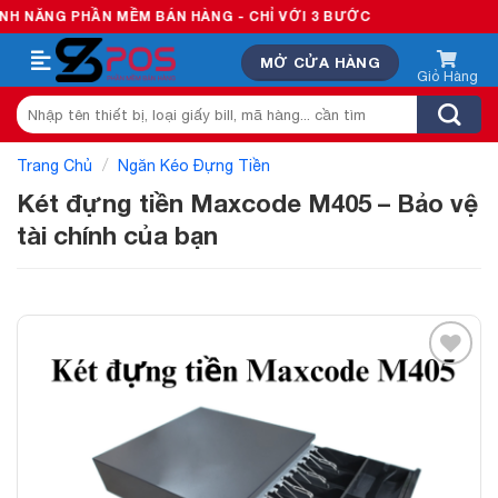
Skip
G PHẦN MỀM BÁN HÀNG - CHỈ VỚI 3 BƯỚC
to
MỞ CỬA HÀNG
content
Tìm
kiếm:
/
Trang Chủ
Ngăn Kéo Đựng Tiền
Két đựng tiền Maxcode M405 – Bảo vệ
tài chính của bạn
Add to
wishlist