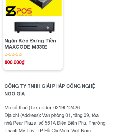
Add to
wishlist
Ngăn Kéo Đựng Tiền
MAXCODE M330E
Được
800.000
₫
xếp
hạng
0
5
sao
CÔNG TY TNHH GIẢI PHÁP CÔNG NGHỆ
NGÔ GIA
Mã số thuế (Tax code): 0319012426
Địa chỉ (Address): Văn phòng 01, tầng 09, tòa
nhà Pear Plaza, số 561A Điện Biên Phủ, Phường
Thạnh Mỹ Tây, TP Hồ Chí Minh, Việt Nam.