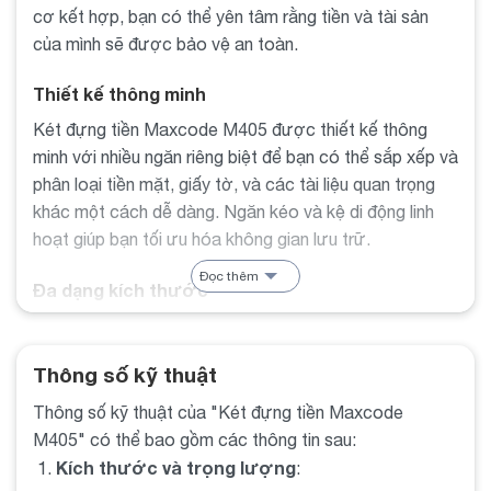
cơ kết hợp, bạn có thể yên tâm rằng tiền và tài sản
của mình sẽ được bảo vệ an toàn.
Thiết kế thông minh
Két đựng tiền Maxcode M405 được thiết kế thông
minh với nhiều ngăn riêng biệt để bạn có thể sắp xếp và
phân loại tiền mặt, giấy tờ, và các tài liệu quan trọng
khác một cách dễ dàng. Ngăn kéo và kệ di động linh
hoạt giúp bạn tối ưu hóa không gian lưu trữ.
Đọc thêm
Đa dạng kích thước
Maxcode M405
Két đựng tiền
có sẵn trong nhiều kích
thước khác nhau, phù hợp với nhu cầu và không gian
Thông số kỹ thuật
lưu trữ của bạn. Bạn có thể chọn kích thước và sức
chứa phù hợp để đáp ứng yêu cầu cụ thể của bạn.
Thông số kỹ thuật của "Két đựng tiền Maxcode
M405" có thể bao gồm các thông tin sau:
Két đựng tiền Maxcode M405 – Sự lựa
Kích thước và trọng lượng
:
chọn hàng đầu cho tài sản của bạn