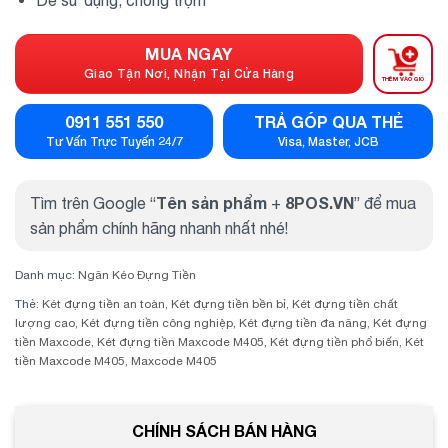
MUA NGAY
Giao Tận Nơi, Nhận Tại Cửa Hàng
THÊM VÀO GIỎ
0911 551 550
TRẢ GÓP QUA THẺ
Tư Vấn Trực Tuyến 24/7
Visa, Master, JCB
Tên sản phẩm
8POS.VN
Tìm trên Google “
+
” để mua
sản phẩm chính hãng nhanh nhất nhé!
Danh mục:
Ngăn Kéo Đựng Tiền
Thẻ:
Két đựng tiền an toàn
,
Két đựng tiền bền bỉ
,
Két đựng tiền chất
lượng cao
,
Két đựng tiền công nghiệp
,
Két đựng tiền đa năng
,
Két đựng
tiền Maxcode
,
Két đựng tiền Maxcode M405
,
Két đựng tiền phổ biến
,
Két
tiền Maxcode M405
,
Maxcode M405
CHÍNH SÁCH BÁN HÀNG