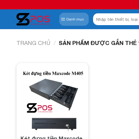
Skip
to
Tìm
content
Danh mục
kiếm:
TRANG CHỦ
/
SẢN PHẨM ĐƯỢC GẮN THẺ 
Add to
wishlist
Két đựng tiền Maxcode