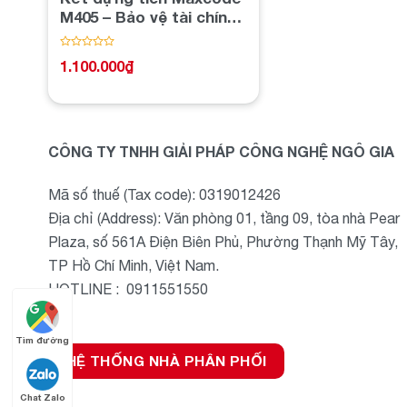
M405 – Bảo vệ tài chính
của bạn
Được
1.100.000
₫
xếp
hạng
0
5
sao
CÔNG TY TNHH GIẢI PHÁP CÔNG NGHỆ NGÔ GIA
Mã số thuế (Tax code): 0319012426
Địa chỉ (Address): Văn phòng 01, tầng 09, tòa nhà Pear
Plaza, số 561A Điện Biên Phủ, Phường Thạnh Mỹ Tây,
TP Hồ Chí Minh, Việt Nam.
HOTLINE : 0911551550
Tìm đường
HỆ THỐNG NHÀ PHÂN PHỐI
Chat Zalo