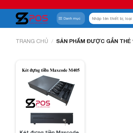
Skip
to
Tìm
content
Danh mục
kiếm:
TRANG CHỦ
/
SẢN PHẨM ĐƯỢC GẮN THẺ 
Add to
wishlist
Két đựng tiền Maxcode