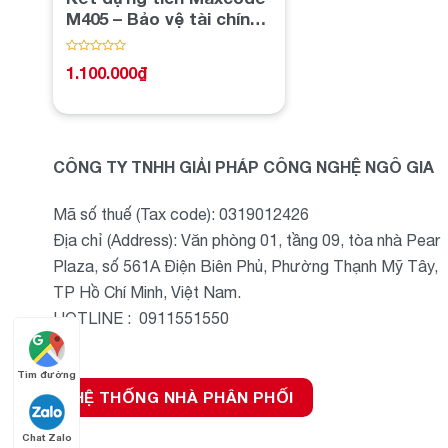
M405 – Bảo vệ tài chính
của bạn
Được
1.100.000
₫
xếp
hạng
0
5
sao
CÔNG TY TNHH GIẢI PHÁP CÔNG NGHỆ NGÔ GIA
Mã số thuế (Tax code): 0319012426
Địa chỉ (Address): Văn phòng 01, tầng 09, tòa nhà Pear
Plaza, số 561A Điện Biên Phủ, Phường Thạnh Mỹ Tây,
TP Hồ Chí Minh, Việt Nam.
HOTLINE : 0911551550
Tìm đường
HỆ THỐNG NHÀ PHÂN PHỐI
Chat Zalo