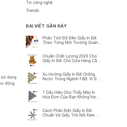
Tin công nghệ
Trends
BÀI VIẾT GẦN ĐÂY
Phân Tích Độ Bền Giấy In Bill
Theo Từng Môi Trường Quán
Ăn -Siêu Thị – Nhà Thuốc
Chuẩn Chất Lượng 2026 Cho
Giấy In Bill: Chủ Cửa Hàng Cần
Cập Nhật Gấp
Xu Hướng Giấy In Bill Chống
 sử dụng
Nước Trong Ngành F&B: Vì Sao
Các Quán Cà Phê – Nhà Hàng
cho động
Đều Đang Chuyển Đổi?
7 Dấu Hiệu Cho Thấy Máy In
Hóa Đơn Của Bạn Không Hợp
Với Giấy In Bill
Cách Phân Biệt Giấy In Bill
Chuẩn Và Giấy Trôi Nổi Kém
Chất Lượng