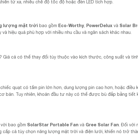
khiển từ xa, nhiều chế độ tốc độ hoặc đèn LED tích hợp.
g lượng mặt trời
Eco-Worthy
PowerDelux
Solar B
bao gồm
,
và
 và hiệu quả phù hợp với nhiều nhu cầu và ngân sách khác nhau.
? Giá cả có thể thay đổi tùy thuộc vào kích thước, công suất và tín
g chiếc quạt có tấm pin lớn hơn, dung lượng pin cao hơn, hoặc điều 
cơ bản. Tuy nhiên, khoản đầu tư này có thể được bù đắp bằng tiết 
SolarStar Portable Fan
Gree Solar Fan
t vời bao gồm
và
. Đối với
 cấp cả tùy chọn năng lượng mặt trời và điện lưới, khiến nó trở th