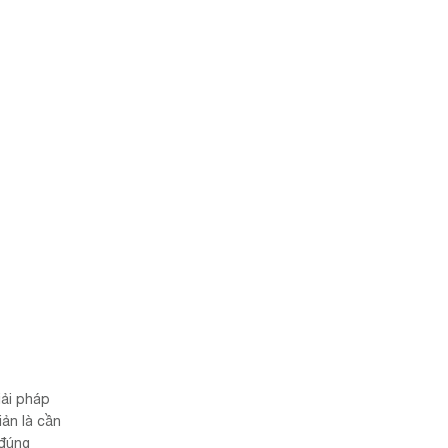
iải pháp
iản là cần
 đúng