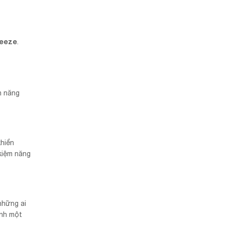
reeze
.
h năng
khiển
kiệm năng
 những ai
ành một