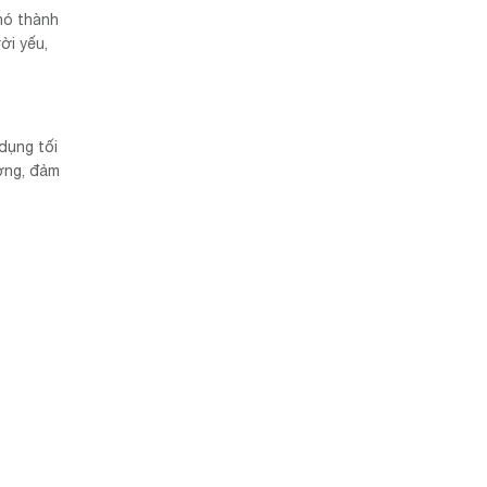
nó thành
ời yếu,
dụng tối
ượng, đảm