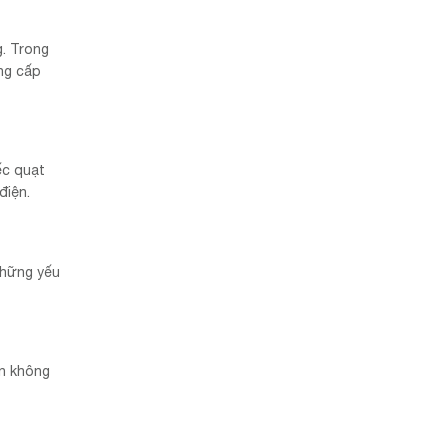
g. Trong
ng cấp
ếc quạt
điện.
những yếu
àn không