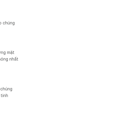
ao chúng
ợng mặt
 nóng nhất
ì chúng
tinh