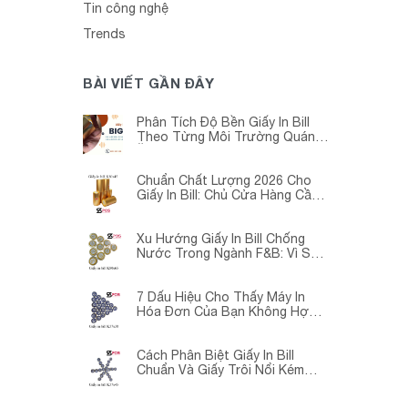
Tin công nghệ
Trends
BÀI VIẾT GẦN ĐÂY
Phân Tích Độ Bền Giấy In Bill
Theo Từng Môi Trường Quán
Ăn -Siêu Thị – Nhà Thuốc
Chuẩn Chất Lượng 2026 Cho
Giấy In Bill: Chủ Cửa Hàng Cần
Cập Nhật Gấp
Xu Hướng Giấy In Bill Chống
Nước Trong Ngành F&B: Vì Sao
Các Quán Cà Phê – Nhà Hàng
Đều Đang Chuyển Đổi?
7 Dấu Hiệu Cho Thấy Máy In
Hóa Đơn Của Bạn Không Hợp
Với Giấy In Bill
Cách Phân Biệt Giấy In Bill
Chuẩn Và Giấy Trôi Nổi Kém
Chất Lượng