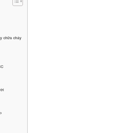
áy chữa cháy
CC
ời
ệp