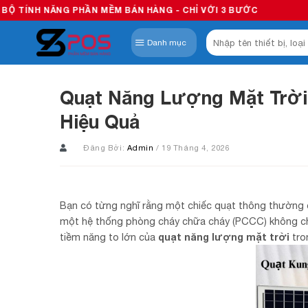
Skip
PHẦN MỀM BÁN HÀNG - CHỈ VỚI 3 BƯỚC
to
Tìm
content
Danh mục
kiếm:
Quạt Năng Lượng Mặt Trời
Hiệu Quả
Đăng Bởi:
Admin
/ 19 Tháng 4, 2026
Bạn có từng nghĩ rằng một chiếc quạt thông thường 
một hệ thống phòng cháy chữa cháy (PCCC) không chỉ h
tiềm năng to lớn của
quạt năng lượng mặt trời
tro