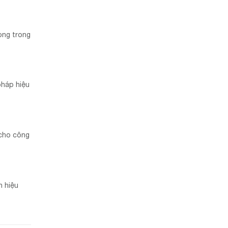
ọng trong
pháp hiệu
 cho công
h hiệu