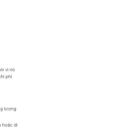
âm vì nó
hi phí
ng lượng
h hoặc di