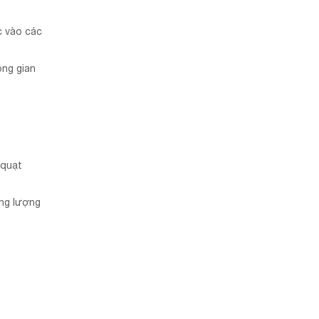
c vào các
ông gian
 quạt
ăng lượng