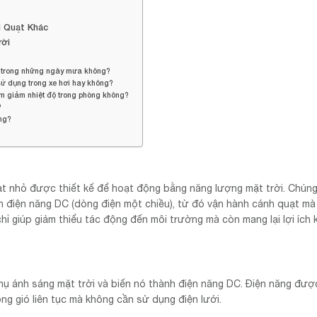
i Quạt Khác
rời
c trong những ngày mưa không?
sử dụng trong xe hơi hay không?
àm giảm nhiệt độ trong phòng không?
?
ng?
ạt nhỏ được thiết kế để hoạt động bằng năng lượng mặt trời. Chún
nh điện năng DC (dòng điện một chiều), từ đó vận hành cánh quạt m
ỉ giúp giảm thiểu tác động đến môi trường mà còn mang lại lợi ích k
ụ ánh sáng mặt trời và biến nó thành điện năng DC. Điện năng đượ
g gió liên tục mà không cần sử dụng điện lưới.