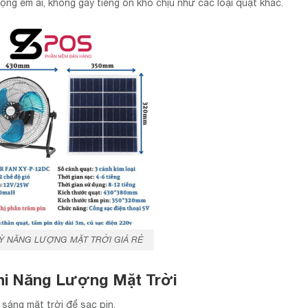
ộng êm ái, không gây tiếng ồn khó chịu như các loại quạt khác.
Ỳ NĂNG LƯỢNG MẶT TRỜI GIÁ RẺ
ni Năng Lượng Mặt Trời
sáng mặt trời để sạc pin.