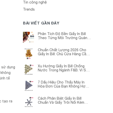
Tin công nghệ
Trends
BÀI VIẾT GẦN ĐÂY
Phân Tích Độ Bền Giấy In Bill
Theo Từng Môi Trường Quán
Ăn -Siêu Thị – Nhà Thuốc
Chuẩn Chất Lượng 2026 Cho
Giấy In Bill: Chủ Cửa Hàng Cần
Cập Nhật Gấp
Xu Hướng Giấy In Bill Chống
g sử dụng
Nước Trong Ngành F&B: Vì Sao
à không
Các Quán Cà Phê – Nhà Hàng
inh tế
Đều Đang Chuyển Đổi?
7 Dấu Hiệu Cho Thấy Máy In
Hóa Đơn Của Bạn Không Hợp
Với Giấy In Bill
Cách Phân Biệt Giấy In Bill
c tạo ra
Chuẩn Và Giấy Trôi Nổi Kém
Chất Lượng