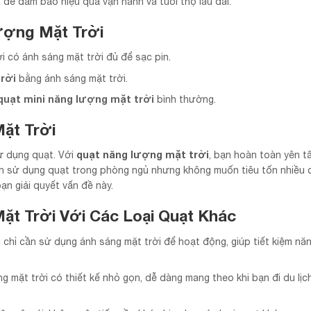
n để đảm bảo hiệu quả vận hành và tuổi thọ lâu dài.
ượng Mặt Trời
i có ánh sáng mặt trời đủ để sạc pin.
rời
bằng ánh sáng mặt trời.
quạt mini năng lượng mặt trời
bình thường.
ặt Trời
quạt năng lượng mặt trời
sử dụng quạt. Với
, bạn hoàn toàn yên t
ốn sử dụng quạt trong phòng ngủ nhưng không muốn tiêu tốn nhiều c
ạn giải quyết vấn đề này.
ặt Trời Với Các Loại Quạt Khác
i chỉ cần sử dụng ánh sáng mặt trời để hoạt động, giúp tiết kiệm nă
 mặt trời có thiết kế nhỏ gọn, dễ dàng mang theo khi bạn đi du lịc