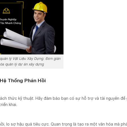
uản lý Vật Liệu Xây Dựng: Đơn giản
óa quản lý dự án xây dựng
 Hệ Thống Phản Hồi
ch thức kỹ thuật. Hãy đảm bảo bạn có sự hỗ trợ và tài nguyên để g
riển khai.
ồi, lo sợ hậu quả tiêu cực. Quan trọng là tạo ra một văn hóa mà ph