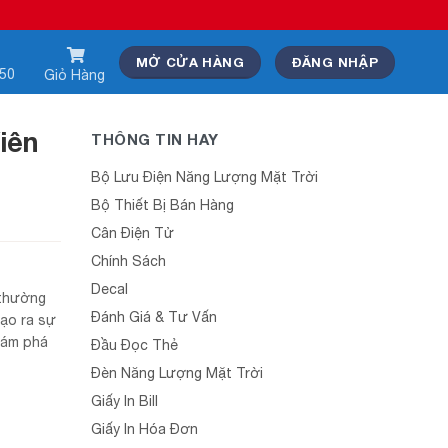
MỞ CỬA HÀNG
ĐĂNG NHẬP
550
Giỏ Hàng
iên
THÔNG TIN HAY
Bộ Lưu Điện Năng Lượng Mặt Trời
Bộ Thiết Bị Bán Hàng
Cân Điện Tử
Chính Sách
Decal
 thường
Đánh Giá & Tư Vấn
tạo ra sự
khám phá
Đầu Đọc Thẻ
Đèn Năng Lượng Mặt Trời
Giấy In Bill
Giấy In Hóa Đơn