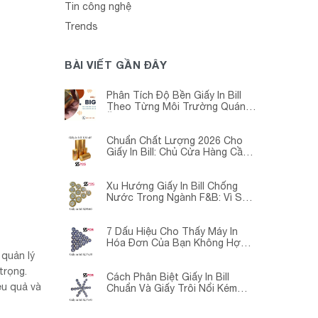
Tin công nghệ
Trends
BÀI VIẾT GẦN ĐÂY
Phân Tích Độ Bền Giấy In Bill
Theo Từng Môi Trường Quán
Ăn -Siêu Thị – Nhà Thuốc
Chuẩn Chất Lượng 2026 Cho
Giấy In Bill: Chủ Cửa Hàng Cần
Cập Nhật Gấp
Xu Hướng Giấy In Bill Chống
Nước Trong Ngành F&B: Vì Sao
Các Quán Cà Phê – Nhà Hàng
Đều Đang Chuyển Đổi?
7 Dấu Hiệu Cho Thấy Máy In
Hóa Đơn Của Bạn Không Hợp
Với Giấy In Bill
 quản lý
trọng.
Cách Phân Biệt Giấy In Bill
ệu quả và
Chuẩn Và Giấy Trôi Nổi Kém
Chất Lượng