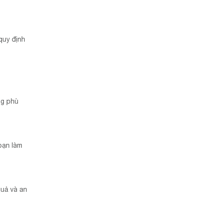
quy định
ng phù
bạn làm
quả và an