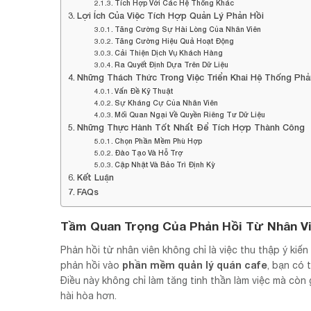
Tích Hợp Với Các Hệ Thống Khác
Lợi Ích Của Việc Tích Hợp Quản Lý Phản Hồi
Tăng Cường Sự Hài Lòng Của Nhân Viên
Tăng Cường Hiệu Quả Hoạt Động
Cải Thiện Dịch Vụ Khách Hàng
Ra Quyết Định Dựa Trên Dữ Liệu
Những Thách Thức Trong Việc Triển Khai Hệ Thống Phả
Vấn Đề Kỹ Thuật
Sự Kháng Cự Của Nhân Viên
Mối Quan Ngại Về Quyền Riêng Tư Dữ Liệu
Những Thực Hành Tốt Nhất Để Tích Hợp Thành Công
Chọn Phần Mềm Phù Hợp
Đào Tạo Và Hỗ Trợ
Cập Nhật Và Bảo Trì Định Kỳ
Kết Luận
FAQs
Tầm Quan Trọng Của Phản Hồi Từ Nhân V
Phản hồi từ nhân viên không chỉ là việc thu thập ý kiến
phần mềm quản lý quán cafe
phản hồi vào
, bạn có 
Điều này không chỉ làm tăng tinh thần làm việc mà còn 
hài hòa hơn.