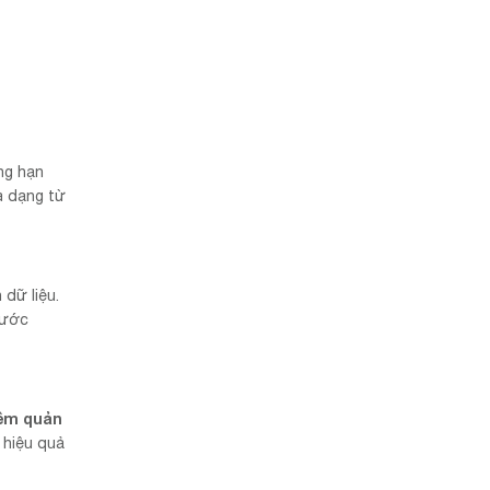
ng hạn
a dạng từ
dữ liệu.
bước
ềm quản
 hiệu quả