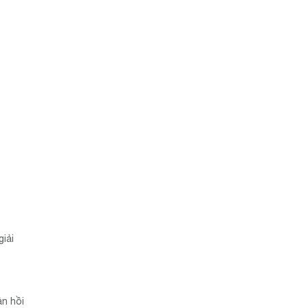
iải
ản hồi