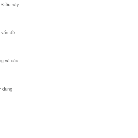
. Điều này
ộ vấn đề
ng và các
ử dụng