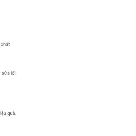
 phát
 sửa lỗi,
iệu quả.