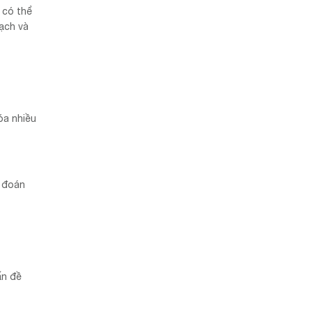
 có thể
mạch và
óa nhiều
ự đoán
ấn đề