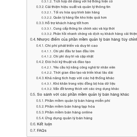
Tích hợp dễ dàng với hệ thống hiện có
Cải thiện hiệu suất và quản lý thông tin
Tối ưu hóa quy trình bán hàng
Quản lý hàng tồn kho hiệu quả hơn
Hỗ trợ khách hàng tốt hơn
Cung cấp thông tin chính xác và kịp thời
Phản hồi nhanh chóng và dịch vụ khách hàng cải thiện
Nhược điểm của phần mềm quản lý bán hàng tùy chỉn
Chi phí phát triển và duy trì cao
Chi phí đầu tư ban đầu lớn
Chi phí duy trì và cập nhật
Đòi hỏi kỹ thuật và đào tạo
Yêu cầu kỹ năng công nghệ từ nhân viên
Thời gian đào tạo và triển khai lâu dài
Khả năng tích hợp với các hệ thống khác
Khó khăn trong việc đồng bộ hóa dữ liệu
Vấn đề tương thích với các ứng dụng khác
So sánh với các phần mềm quản lý bán hàng khác
Phần mềm quản lý bán hàng miễn phí
Phần mềm bán hàng tạp hóa
Phần mềm bán hàng online
Ứng dụng quản lý bán hàng
Kết luận
FAQs