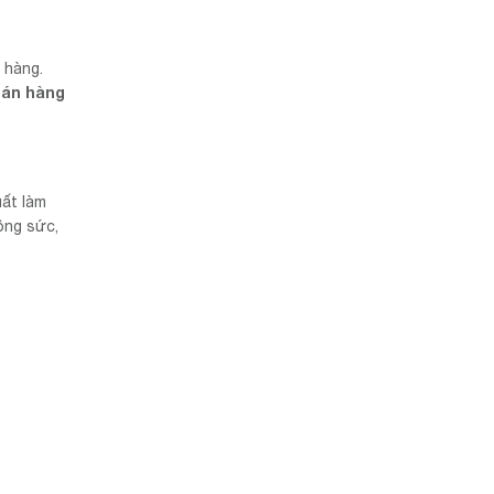
 hàng.
án hàng
uất làm
ông sức,