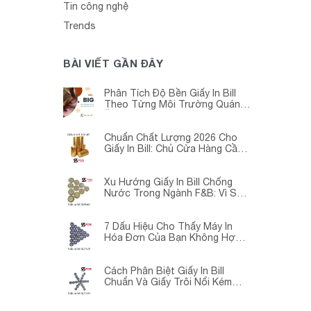
Tin công nghệ
Trends
BÀI VIẾT GẦN ĐÂY
Phân Tích Độ Bền Giấy In Bill
Theo Từng Môi Trường Quán
Ăn -Siêu Thị – Nhà Thuốc
Chuẩn Chất Lượng 2026 Cho
Giấy In Bill: Chủ Cửa Hàng Cần
Cập Nhật Gấp
Xu Hướng Giấy In Bill Chống
Nước Trong Ngành F&B: Vì Sao
Các Quán Cà Phê – Nhà Hàng
Đều Đang Chuyển Đổi?
7 Dấu Hiệu Cho Thấy Máy In
Hóa Đơn Của Bạn Không Hợp
Với Giấy In Bill
Cách Phân Biệt Giấy In Bill
Chuẩn Và Giấy Trôi Nổi Kém
Chất Lượng