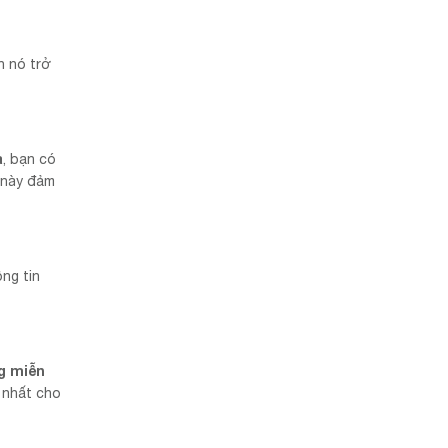
n nó trở
a
, bạn có
u này đảm
ng tin
g miễn
 nhất cho