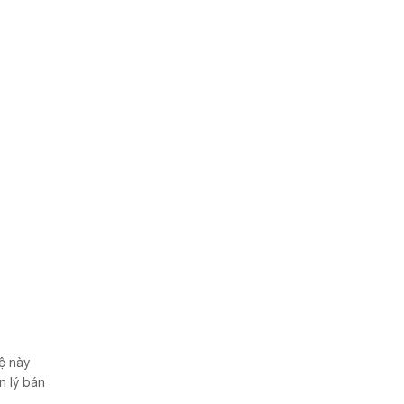
ệ này
 lý bán