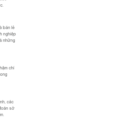
c.
à bán lẻ
nh nghiệp
cả những
thậm chí
rong
nh, các
 đoán sở
ên.