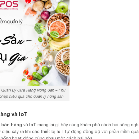
Quản Lý Cửa Hàng Nông Sản – Phụ
 pháp hiệu quả cho quản lý nông sản
àng và IoT
 bán hàng
IoT
và
mang lại gì, hãy cùng khám phá cách hai công ngh
IoT
diệu xảy ra khi các thiết bị
tự động đồng bộ với phần mềm quản
ệ thống hoạt động cùng nhau một cách hài hòa.