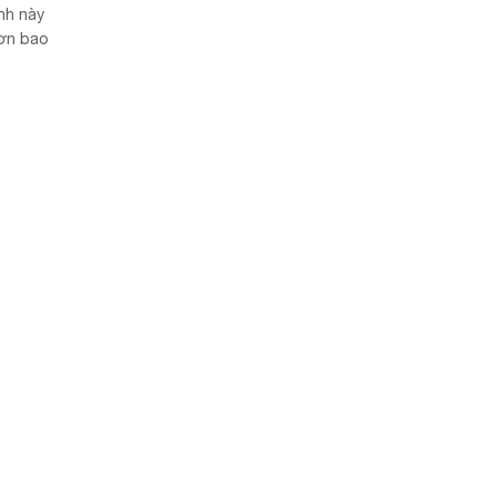
nh này
hơn bao