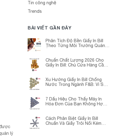
Tin công nghệ
Trends
BÀI VIẾT GẦN ĐÂY
Phân Tích Độ Bền Giấy In Bill
Theo Từng Môi Trường Quán
Ăn -Siêu Thị – Nhà Thuốc
Chuẩn Chất Lượng 2026 Cho
Giấy In Bill: Chủ Cửa Hàng Cần
Cập Nhật Gấp
Xu Hướng Giấy In Bill Chống
Nước Trong Ngành F&B: Vì Sao
Các Quán Cà Phê – Nhà Hàng
Đều Đang Chuyển Đổi?
7 Dấu Hiệu Cho Thấy Máy In
Hóa Đơn Của Bạn Không Hợp
Với Giấy In Bill
Cách Phân Biệt Giấy In Bill
Chuẩn Và Giấy Trôi Nổi Kém
 được
Chất Lượng
quản lý