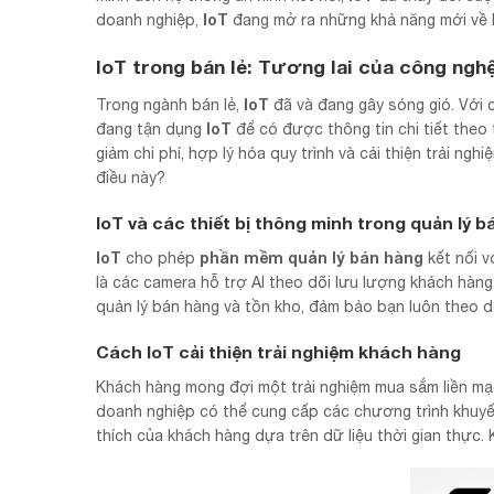
IoT
doanh nghiệp,
đang mở ra những khả năng mới về 
IoT trong bán lẻ: Tương lai của công ngh
IoT
Trong ngành bán lẻ,
đã và đang gây sóng gió. Với c
IoT
đang tận dụng
để có được thông tin chi tiết theo
giảm chi phí, hợp lý hóa quy trình và cải thiện trải ng
điều này?
IoT và các thiết bị thông minh trong quản lý 
IoT
phần mềm quản lý bán hàng
cho phép
kết nối v
là các camera hỗ trợ AI theo dõi lưu lượng khách hà
quản lý bán hàng và tồn kho, đảm bảo bạn luôn theo dõ
Cách IoT cải thiện trải nghiệm khách hàng
Khách hàng mong đợi một trải nghiệm mua sắm liền m
doanh nghiệp có thể cung cấp các chương trình khuyến
thích của khách hàng dựa trên dữ liệu thời gian thực.