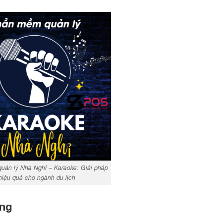
ản lý Nhà Nghỉ – Karaoke: Giải pháp
hiệu quả cho ngành du lịch
àng