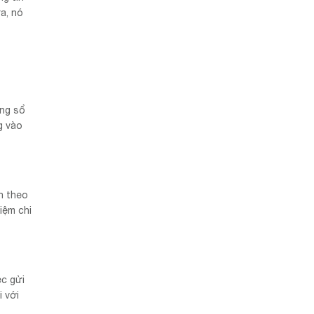
a, nó
ằng sổ
g vào
n theo
iệm chi
c gửi
i với