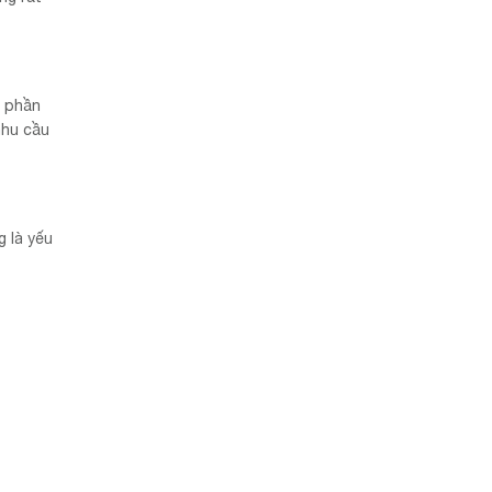
ố phần
nhu cầu
 là yếu