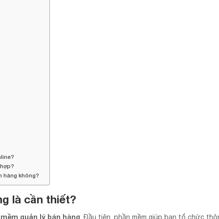
line?
 hợp?
ch hàng không?
g là cần thiết?
 mềm quản lý bán hàng
. Đầu tiên, phần mềm giúp bạn tổ chức thô