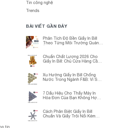
Tin công nghệ
Trends
BÀI VIẾT GẦN ĐÂY
Phân Tích Độ Bền Giấy In Bill
Theo Từng Môi Trường Quán
Ăn -Siêu Thị – Nhà Thuốc
Chuẩn Chất Lượng 2026 Cho
Giấy In Bill: Chủ Cửa Hàng Cần
Cập Nhật Gấp
Xu Hướng Giấy In Bill Chống
Nước Trong Ngành F&B: Vì Sao
Các Quán Cà Phê – Nhà Hàng
Đều Đang Chuyển Đổi?
7 Dấu Hiệu Cho Thấy Máy In
Hóa Đơn Của Bạn Không Hợp
Với Giấy In Bill
Cách Phân Biệt Giấy In Bill
Chuẩn Và Giấy Trôi Nổi Kém
Chất Lượng
ng tin