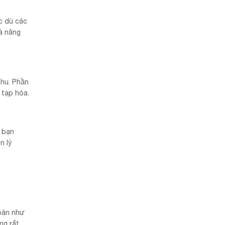
c dù các
à nâng
thu. Phần
 tạp hóa.
 bạn
n lý
 bản như
ng rất