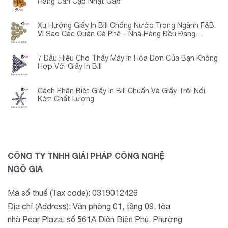
Hàng Cần Cập Nhật Gấp
Xu Hướng Giấy In Bill Chống Nước Trong Ngành F&B:
Vì Sao Các Quán Cà Phê – Nhà Hàng Đều Đang
Chuyển Đổi?
7 Dấu Hiệu Cho Thấy Máy In Hóa Đơn Của Bạn Không
Hợp Với Giấy In Bill
Cách Phân Biệt Giấy In Bill Chuẩn Và Giấy Trôi Nổi
Kém Chất Lượng
CÔNG TY TNHH GIẢI PHÁP CÔNG NGHỆ
NGÔ GIA
Mã số thuế (Tax code): 0319012426
Địa chỉ (Address): Văn phòng 01, tầng 09, tòa
nhà Pear Plaza, số 561A Điện Biên Phủ, Phường