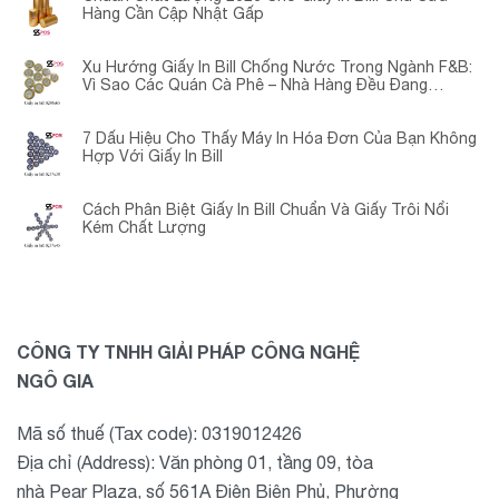
Hàng Cần Cập Nhật Gấp
Xu Hướng Giấy In Bill Chống Nước Trong Ngành F&B:
Vì Sao Các Quán Cà Phê – Nhà Hàng Đều Đang
Chuyển Đổi?
7 Dấu Hiệu Cho Thấy Máy In Hóa Đơn Của Bạn Không
Hợp Với Giấy In Bill
Cách Phân Biệt Giấy In Bill Chuẩn Và Giấy Trôi Nổi
Kém Chất Lượng
CÔNG TY TNHH GIẢI PHÁP CÔNG NGHỆ
NGÔ GIA
Mã số thuế (Tax code): 0319012426
Địa chỉ (Address): Văn phòng 01, tầng 09, tòa
nhà Pear Plaza, số 561A Điện Biên Phủ, Phường