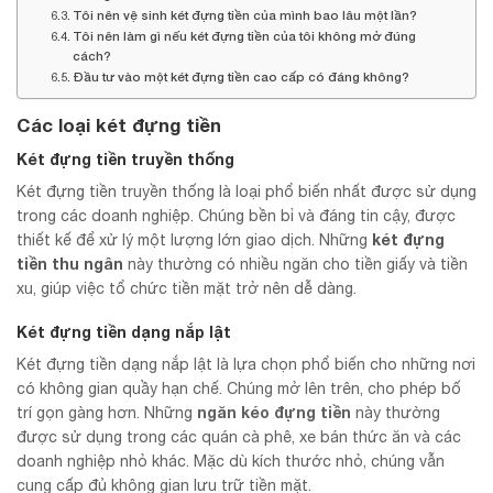
Tôi nên vệ sinh két đựng tiền của mình bao lâu một lần?
Tôi nên làm gì nếu két đựng tiền của tôi không mở đúng
cách?
Đầu tư vào một két đựng tiền cao cấp có đáng không?
Các loại két đựng tiền
Két đựng tiền truyền thống
Két đựng tiền truyền thống là loại phổ biến nhất được sử dụng
trong các doanh nghiệp. Chúng bền bỉ và đáng tin cậy, được
két đựng
thiết kế để xử lý một lượng lớn giao dịch. Những
tiền thu ngân
này thường có nhiều ngăn cho tiền giấy và tiền
xu, giúp việc tổ chức tiền mặt trở nên dễ dàng.
Két đựng tiền dạng nắp lật
Két đựng tiền dạng nắp lật là lựa chọn phổ biến cho những nơi
có không gian quầy hạn chế. Chúng mở lên trên, cho phép bố
ngăn kéo đựng tiền
trí gọn gàng hơn. Những
này thường
được sử dụng trong các quán cà phê, xe bán thức ăn và các
doanh nghiệp nhỏ khác. Mặc dù kích thước nhỏ, chúng vẫn
cung cấp đủ không gian lưu trữ tiền mặt.