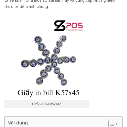
ta sẽ khám phá một số sai lầm này và cung cấp những mẹo
thực tế để tránh chúng.
Giấy in bill k57x45
Nội dung