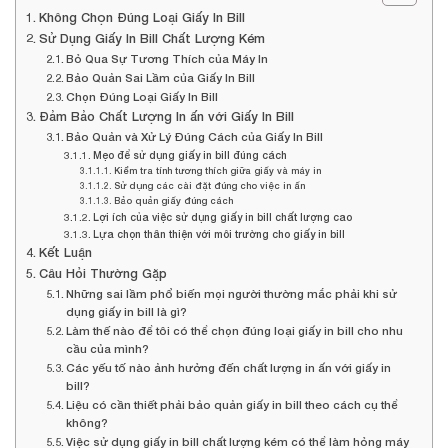
Không Chọn Đúng Loại Giấy In Bill
Sử Dụng Giấy In Bill Chất Lượng Kém
Bỏ Qua Sự Tương Thích của Máy In
Bảo Quản Sai Lầm của Giấy In Bill
Chọn Đúng Loại Giấy In Bill
Đảm Bảo Chất Lượng In ấn với Giấy In Bill
Bảo Quản và Xử Lý Đúng Cách của Giấy In Bill
Mẹo để sử dụng giấy in bill đúng cách
Kiểm tra tính tương thích giữa giấy và máy in
Sử dụng các cài đặt đúng cho việc in ấn
Bảo quản giấy đúng cách
Lợi ích của việc sử dụng giấy in bill chất lượng cao
Lựa chọn thân thiện với môi trường cho giấy in bill
Kết Luận
Câu Hỏi Thường Gặp
Những sai lầm phổ biến mọi người thường mắc phải khi sử
dụng giấy in bill là gì?
Làm thế nào để tôi có thể chọn đúng loại giấy in bill cho nhu
cầu của mình?
Các yếu tố nào ảnh hưởng đến chất lượng in ấn với giấy in
bill?
Liệu có cần thiết phải bảo quản giấy in bill theo cách cụ thể
không?
Việc sử dụng giấy in bill chất lượng kém có thể làm hỏng máy