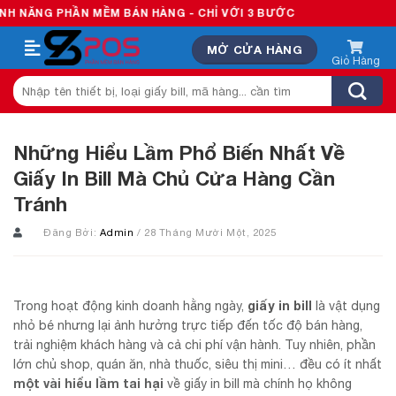
Skip
PHẦN MỀM BÁN HÀNG - CHỈ VỚI 3 BƯỚC
to
MỞ CỬA HÀNG
content
Tìm
kiếm:
Những Hiểu Lầm Phổ Biến Nhất Về
Giấy In Bill Mà Chủ Cửa Hàng Cần
Tránh
Đăng Bởi:
Admin
/ 28 Tháng Mười Một, 2025
giấy in bill
Trong hoạt động kinh doanh hằng ngày,
là vật dụng
nhỏ bé nhưng lại ảnh hưởng trực tiếp đến tốc độ bán hàng,
trải nghiệm khách hàng và cả chi phí vận hành. Tuy nhiên, phần
lớn chủ shop, quán ăn, nhà thuốc, siêu thị mini… đều có ít nhất
một vài hiểu lầm tai hại
về giấy in bill mà chính họ không