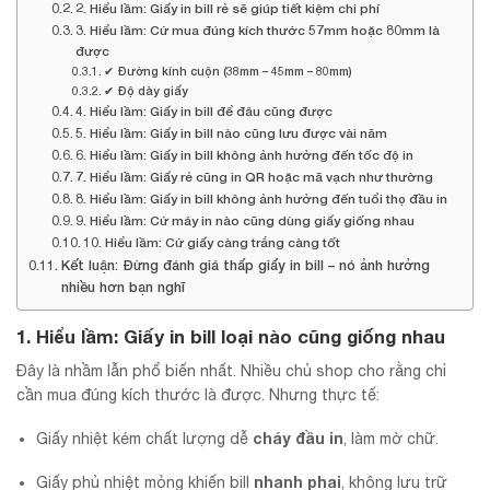
2. Hiểu lầm: Giấy in bill rẻ sẽ giúp tiết kiệm chi phí
3. Hiểu lầm: Cứ mua đúng kích thước 57mm hoặc 80mm là
được
✔ Đường kính cuộn (38mm – 45mm – 80mm)
✔ Độ dày giấy
4. Hiểu lầm: Giấy in bill để đâu cũng được
5. Hiểu lầm: Giấy in bill nào cũng lưu được vài năm
6. Hiểu lầm: Giấy in bill không ảnh hưởng đến tốc độ in
7. Hiểu lầm: Giấy rẻ cũng in QR hoặc mã vạch như thường
8. Hiểu lầm: Giấy in bill không ảnh hưởng đến tuổi thọ đầu in
9. Hiểu lầm: Cứ máy in nào cũng dùng giấy giống nhau
10. Hiểu lầm: Cứ giấy càng trắng càng tốt
Kết luận: Đừng đánh giá thấp giấy in bill – nó ảnh hưởng
nhiều hơn bạn nghĩ
1. Hiểu lầm: Giấy in bill loại nào cũng giống nhau
Đây là nhầm lẫn phổ biến nhất. Nhiều chủ shop cho rằng chỉ
cần mua đúng kích thước là được. Nhưng thực tế:
cháy đầu in
Giấy nhiệt kém chất lượng dễ
, làm mờ chữ.
nhanh phai
Giấy phủ nhiệt mỏng khiến bill
, không lưu trữ