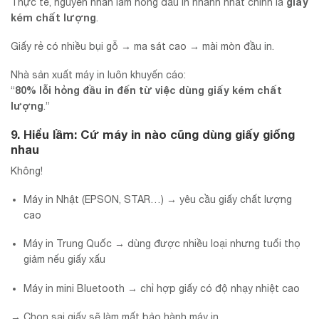
giấy
Thực tế, nguyên nhân làm hỏng đầu in nhanh nhất chính là
kém chất lượng
.
Giấy rẻ có nhiều bụi gỗ → ma sát cao → mài mòn đầu in.
Nhà sản xuất máy in luôn khuyến cáo:
80% lỗi hỏng đầu in đến từ việc dùng giấy kém chất
“
lượng
.”
9. Hiểu lầm: Cứ máy in nào cũng dùng giấy giống
nhau
Không!
Máy in Nhật (EPSON, STAR…) → yêu cầu giấy chất lượng
cao
Máy in Trung Quốc → dùng được nhiều loại nhưng tuổi thọ
giảm nếu giấy xấu
Máy in mini Bluetooth → chỉ hợp giấy có độ nhạy nhiệt cao
→ Chọn sai giấy sẽ làm mất bảo hành máy in.