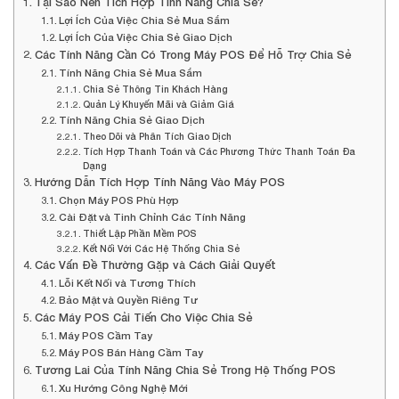
Tại Sao Nên Tích Hợp Tính Năng Chia Sẻ?
Lợi Ích Của Việc Chia Sẻ Mua Sắm
Lợi Ích Của Việc Chia Sẻ Giao Dịch
Các Tính Năng Cần Có Trong Máy POS Để Hỗ Trợ Chia Sẻ
Tính Năng Chia Sẻ Mua Sắm
Chia Sẻ Thông Tin Khách Hàng
Quản Lý Khuyến Mãi và Giảm Giá
Tính Năng Chia Sẻ Giao Dịch
Theo Dõi và Phân Tích Giao Dịch
Tích Hợp Thanh Toán và Các Phương Thức Thanh Toán Đa
Dạng
Hướng Dẫn Tích Hợp Tính Năng Vào Máy POS
Chọn Máy POS Phù Hợp
Cài Đặt và Tinh Chỉnh Các Tính Năng
Thiết Lập Phần Mềm POS
Kết Nối Với Các Hệ Thống Chia Sẻ
Các Vấn Đề Thường Gặp và Cách Giải Quyết
Lỗi Kết Nối và Tương Thích
Bảo Mật và Quyền Riêng Tư
Các Máy POS Cải Tiến Cho Việc Chia Sẻ
Máy POS Cầm Tay
Máy POS Bán Hàng Cầm Tay
Tương Lai Của Tính Năng Chia Sẻ Trong Hệ Thống POS
Xu Hướng Công Nghệ Mới