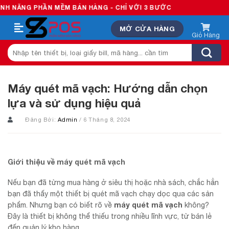
Skip
HẦN MỀM BÁN HÀNG - CHỈ VỚI 3 BƯỚC
to
MỞ CỬA HÀNG
content
Tìm
kiếm:
Máy quét mã vạch: Hướng dẫn chọn
lựa và sử dụng hiệu quả
Đăng Bởi:
Admin
/ 6 Tháng 8, 2024
Giới thiệu về máy quét mã vạch
Nếu bạn đã từng mua hàng ở siêu thị hoặc nhà sách, chắc hẳn
bạn đã thấy một thiết bị quét mã vạch chạy dọc qua các sản
máy quét mã vạch
phẩm. Nhưng bạn có biết rõ về
không?
Đây là thiết bị không thể thiếu trong nhiều lĩnh vực, từ bán lẻ
đến quản lý kho hàng.