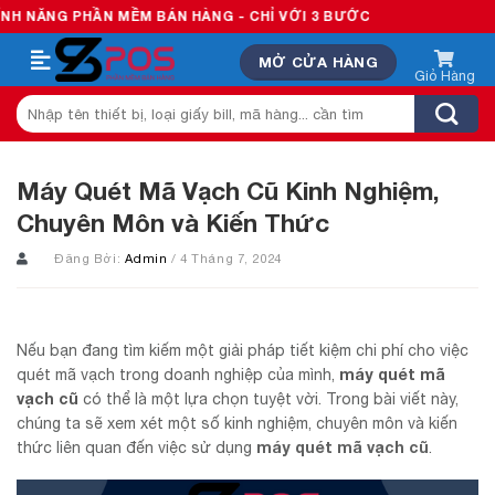
Skip
ẦN MỀM BÁN HÀNG - CHỈ VỚI 3 BƯỚC
to
MỞ CỬA HÀNG
content
Tìm
kiếm:
Máy Quét Mã Vạch Cũ Kinh Nghiệm,
Chuyên Môn và Kiến Thức
Đăng Bởi:
Admin
/ 4 Tháng 7, 2024
Nếu bạn đang tìm kiếm một giải pháp tiết kiệm chi phí cho việc
máy quét mã
quét mã vạch trong doanh nghiệp của mình,
vạch cũ
có thể là một lựa chọn tuyệt vời. Trong bài viết này,
chúng ta sẽ xem xét một số kinh nghiệm, chuyên môn và kiến
máy quét mã vạch cũ
thức liên quan đến việc sử dụng
.