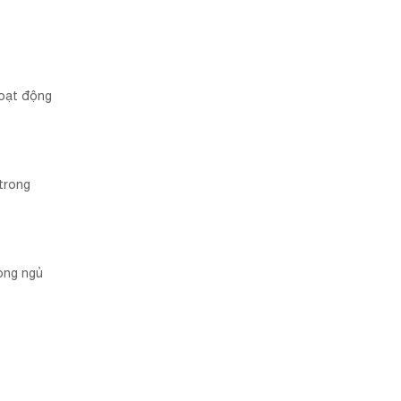
hoạt động
trong
òng ngủ