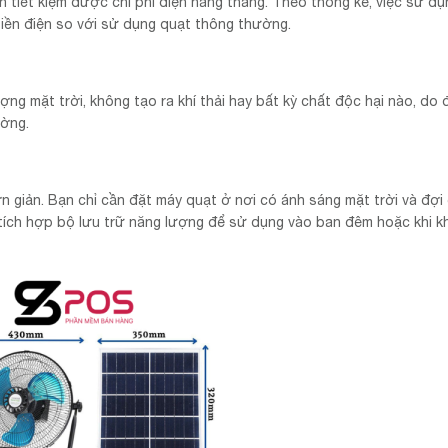
n tiết kiệm được chi phí điện hàng tháng. Theo thống kê, việc sử d
tiền điện so với sử dụng quạt thông thường.
g mặt trời, không tạo ra khí thải hay bất kỳ chất độc hại nào, do 
ường.
n giản. Bạn chỉ cần đặt máy quạt ở nơi có ánh sáng mặt trời và đợi
tích hợp bộ lưu trữ năng lượng để sử dụng vào ban đêm hoặc khi k