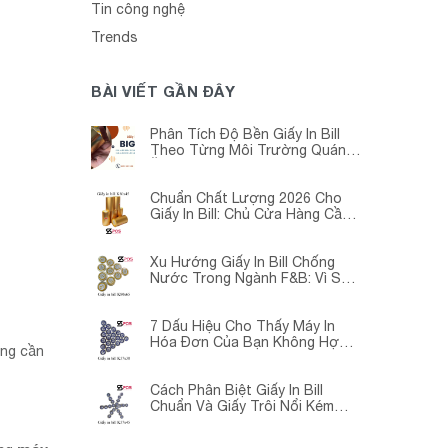
Tin công nghệ
Trends
BÀI VIẾT GẦN ĐÂY
Phân Tích Độ Bền Giấy In Bill
Theo Từng Môi Trường Quán
Ăn -Siêu Thị – Nhà Thuốc
Chuẩn Chất Lượng 2026 Cho
Giấy In Bill: Chủ Cửa Hàng Cần
Cập Nhật Gấp
Xu Hướng Giấy In Bill Chống
Nước Trong Ngành F&B: Vì Sao
Các Quán Cà Phê – Nhà Hàng
Đều Đang Chuyển Đổi?
7 Dấu Hiệu Cho Thấy Máy In
Hóa Đơn Của Bạn Không Hợp
ông cần
Với Giấy In Bill
Cách Phân Biệt Giấy In Bill
Chuẩn Và Giấy Trôi Nổi Kém
Chất Lượng