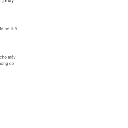
máy
ụng
đó có thể
 cho máy
hông có