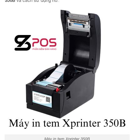
350B
và cách sử dụng nó.
Máy in tem Xprinter 350B