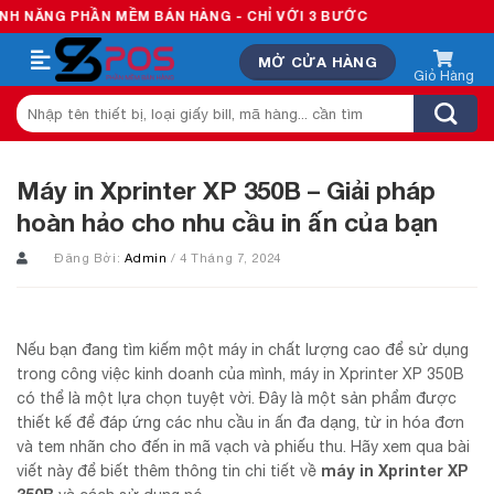
Skip
PHẦN MỀM BÁN HÀNG - CHỈ VỚI 3 BƯỚC
to
MỞ CỬA HÀNG
content
Tìm
kiếm:
Máy in Xprinter XP 350B – Giải pháp
hoàn hảo cho nhu cầu in ấn của bạn
Đăng Bởi:
Admin
/ 4 Tháng 7, 2024
Nếu bạn đang tìm kiếm một máy in chất lượng cao để sử dụng
trong công việc kinh doanh của mình, máy in Xprinter XP 350B
có thể là một lựa chọn tuyệt vời. Đây là một sản phẩm được
thiết kế để đáp ứng các nhu cầu in ấn đa dạng, từ in hóa đơn
và tem nhãn cho đến in mã vạch và phiếu thu. Hãy xem qua bài
máy in Xprinter XP
viết này để biết thêm thông tin chi tiết về