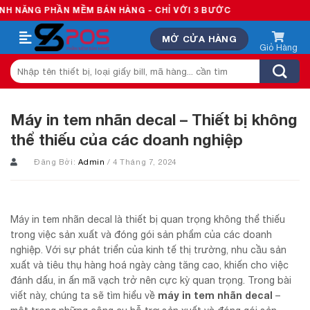
Skip
ẦN MỀM BÁN HÀNG - CHỈ VỚI 3 BƯỚC
to
MỞ CỬA HÀNG
content
Tìm
kiếm:
Máy in tem nhãn decal – Thiết bị không
thể thiếu của các doanh nghiệp
Đăng Bởi:
Admin
/ 4 Tháng 7, 2024
Máy in tem nhãn decal là thiết bị quan trọng không thể thiếu
trong việc sản xuất và đóng gói sản phẩm của các doanh
nghiệp. Với sự phát triển của kinh tế thị trường, nhu cầu sản
xuất và tiêu thụ hàng hoá ngày càng tăng cao, khiến cho việc
đánh dấu, in ấn mã vạch trở nên cực kỳ quan trọng. Trong bài
máy in tem nhãn decal
viết này, chúng ta sẽ tìm hiểu về
–