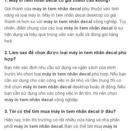
1. Máy in tem nhãn decal có giá thành cao không?
máy in tem nhãn decal
Giá thành của
phụ thuộc vào tính
năng và loại máy in. Máy in tem nhãn decal desktop có giá
máy in tem nhãn decal
thành rẻ hơn so với
công nghiệp. Tuy
máy in tem nhãn decal
nhiên, điểm chung của các loại
là sự
tiện dụng và hiệu quả trong việc sản xuất và đóng gói hàng
hoá.
2. Làm sao để chọn được loại
máy in tem nhãn decal
phù
hợp?
Bạn nên xác định nhu cầu sử dụng và ngân sách của mình
máy in tem nhãn decal
trước khi chọn loại
phù hợp. Nếu bạn
cần sử dụng cho các công việc in ấn nhỏ và tầm trung thì có
máy in tem nhãn decal
thể chọn
desktop hoặc di động. Nếu
bạn cần sử dụng cho các công việc in ấn lớn, thì nên chọn
máy in tem nhãn decal
công nghiệp.
3. Tôi có thể tìm mua
máy in tem nhãn decal
ở đâu?
Hiện nay, trên thị trường có rất nhiều cửa hàng và nhà phân
máy in tem nhãn decal
máy in
phối
. Bạn có thể tìm mua