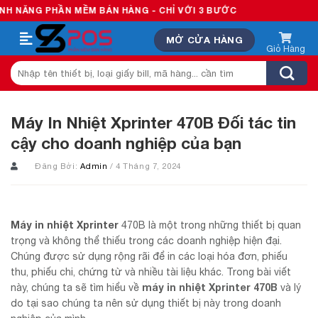
Skip
HẦN MỀM BÁN HÀNG - CHỈ VỚI 3 BƯỚC
to
MỞ CỬA HÀNG
content
Tìm
kiếm:
Máy In Nhiệt Xprinter 470B Đối tác tin
cậy cho doanh nghiệp của bạn
Đăng Bởi:
Admin
/ 4 Tháng 7, 2024
Máy in nhiệt Xprinter
470B là một trong những thiết bị quan
trọng và không thể thiếu trong các doanh nghiệp hiện đại.
Chúng được sử dụng rộng rãi để in các loại hóa đơn, phiếu
thu, phiếu chi, chứng từ và nhiều tài liệu khác. Trong bài viết
máy in nhiệt Xprinter 470B
này, chúng ta sẽ tìm hiểu về
và lý
do tại sao chúng ta nên sử dụng thiết bị này trong doanh