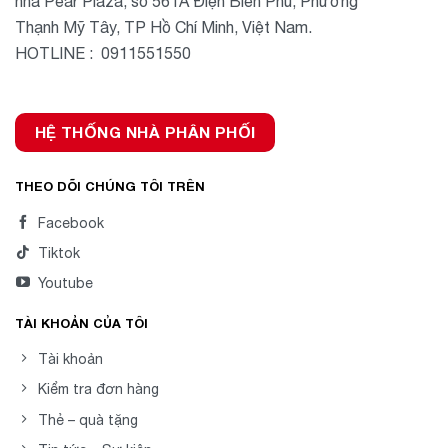
nhà Pear Plaza, số 561A Điện Biên Phủ, Phường
Thạnh Mỹ Tây, TP Hồ Chí Minh, Việt Nam.
HOTLINE : 0911551550
HỆ THỐNG NHÀ PHÂN PHỐI
THEO DÕI CHÚNG TÔI TRÊN
Facebook
Tiktok
Youtube
TÀI KHOẢN CỦA TÔI
Tài khoản
Kiểm tra đơn hàng
Thẻ – quà tặng