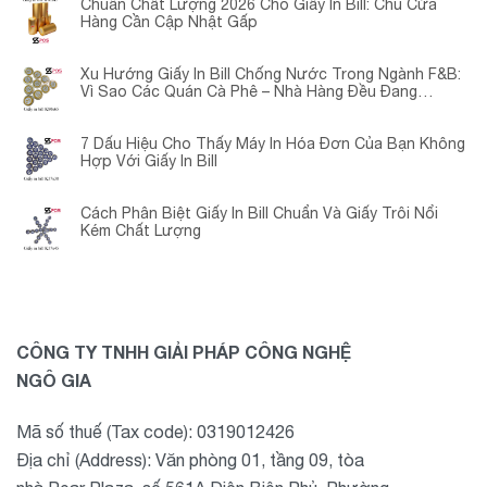
Chuẩn Chất Lượng 2026 Cho Giấy In Bill: Chủ Cửa
Hàng Cần Cập Nhật Gấp
Xu Hướng Giấy In Bill Chống Nước Trong Ngành F&B:
Vì Sao Các Quán Cà Phê – Nhà Hàng Đều Đang
Chuyển Đổi?
7 Dấu Hiệu Cho Thấy Máy In Hóa Đơn Của Bạn Không
Hợp Với Giấy In Bill
Cách Phân Biệt Giấy In Bill Chuẩn Và Giấy Trôi Nổi
Kém Chất Lượng
CÔNG TY TNHH GIẢI PHÁP CÔNG NGHỆ
NGÔ GIA
Mã số thuế (Tax code): 0319012426
Địa chỉ (Address): Văn phòng 01, tầng 09, tòa